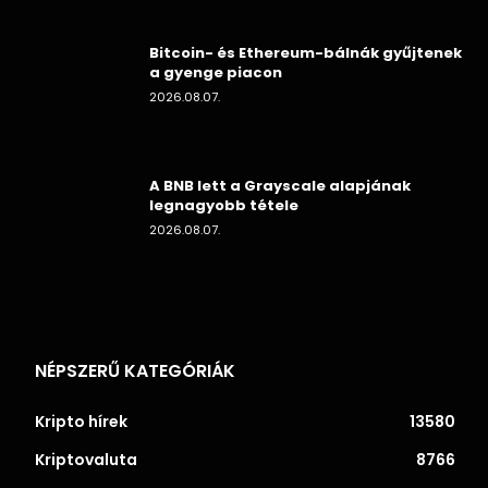
Bitcoin- és Ethereum-bálnák gyűjtenek
a gyenge piacon
2026.08.07.
A BNB lett a Grayscale alapjának
legnagyobb tétele
2026.08.07.
NÉPSZERŰ KATEGÓRIÁK
Kripto hírek
13580
Kriptovaluta
8766