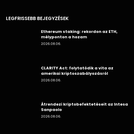
LEGFRISSEBB BEJEGYZÉSEK
Ethereum staking: rekordon az ETH,
mélyponton a hozam
2026.08.06.
CLARITY Act: folytatódik a vita az
amerikai kriptoszabályozásról
2026.08.06.
Átrendezi kriptobefektetéseit az Intesa
Sanpaolo
2026.08.06.