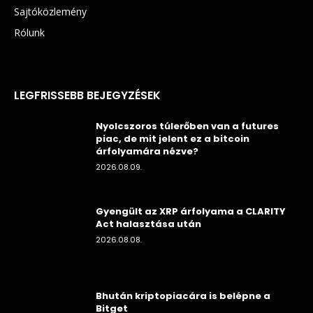
Sajtóközlemény
Rólunk
LEGFRISSEBB BEJEGYZÉSEK
Nyolcszoros túlerőben van a futures
piac, de mit jelent ez a bitcoin
árfolyamára nézve?
2026.08.09.
Gyengült az XRP árfolyama a CLARITY
Act halasztása után
2026.08.08.
Bhután kriptopiacára is belépne a
Bitget