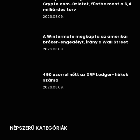
Crypto.com-üzletet, füstbe ment a 6,4
milliárdos terv
2026.08.09.
A Wintermute megkapta az amerikai
bróker-engedélyt, irány a Wall Street
2026.08.09.
490 ezerrel nőtt az XRP Ledger-fiókok
száma
2026.08.09.
NÉPSZERŰ KATEGÓRIÁK