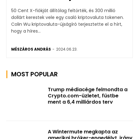
50 Cent X-fiókját állítólag feltörték, és 300 millió
dollárt kerestek vele egy csaló kriptovaluta tokenen.
Colin Wu kriptovaluta-újságíró terjesztette el a hírt,
hogy a híres...
MÉSZÁROS ANDRÁS
-
2024.06.23.
MOST POPULAR
Trump médiacége felmondta a
Crypto.com-üzletet, füstbe
ment a 6,4 milliárdos terv
A Wintermute megkapta az
amerikai bróker-engedélyt, irány