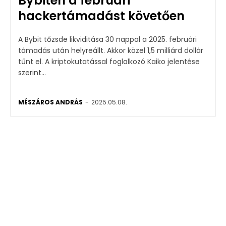
Bybiten a februári
hackertámadást követően
A Bybit tőzsde likviditása 30 nappal a 2025. februári
támadás után helyreállt. Akkor közel 1,5 milliárd dollár
tűnt el. A kriptokutatással foglalkozó Kaiko jelentése
szerint...
MÉSZÁROS ANDRÁS
-
2025.05.08.