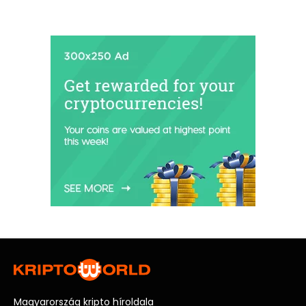
Magyarország kripto híroldala