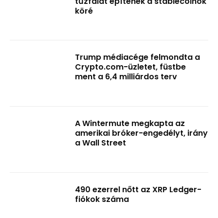
tűzfalat építenek a stablecoinok
köré
Trump médiacége felmondta a
Crypto.com-üzletet, füstbe
ment a 6,4 milliárdos terv
A Wintermute megkapta az
amerikai bróker-engedélyt, irány
a Wall Street
490 ezerrel nőtt az XRP Ledger-
fiókok száma