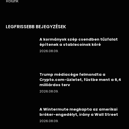
Rólunk
LEGFRISSEBB BEJEGYZÉSEK
A kormányok szép csendben tűzfalat
építenek a stablecoinok köré
2026.08.09.
Trump médiacége felmondta a
Crypto.com-üzletet, füstbe ment a 6,4
milliárdos terv
2026.08.09.
A Wintermute megkapta az amerikai
bróker-engedélyt, irány a Wall Street
2026.08.09.