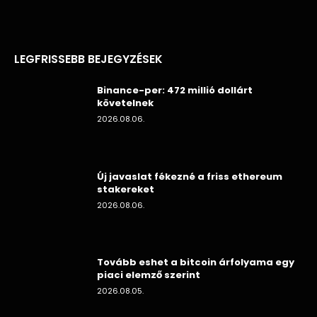
LEGFRISSEBB BEJEGYZÉSEK
Binance-per: 472 millió dollárt
követelnek
2026.08.06.
Új javaslat fékezné a friss ethereum
stakereket
2026.08.06.
Tovább eshet a bitcoin árfolyama egy
piaci elemző szerint
2026.08.05.