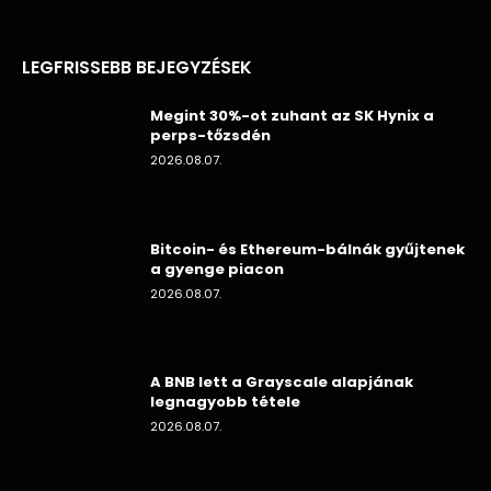
LEGFRISSEBB BEJEGYZÉSEK
Megint 30%-ot zuhant az SK Hynix a
perps-tőzsdén
2026.08.07.
Bitcoin- és Ethereum-bálnák gyűjtenek
a gyenge piacon
2026.08.07.
A BNB lett a Grayscale alapjának
legnagyobb tétele
2026.08.07.