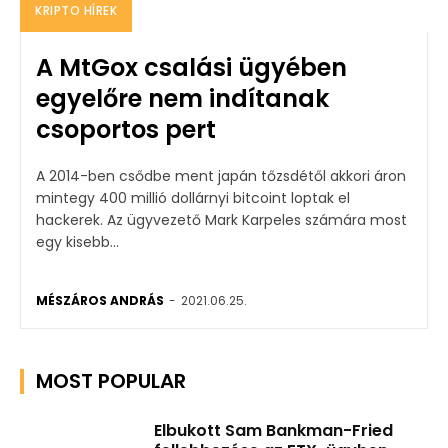
KRIPTO HÍREK
A MtGox csalási ügyében
egyelőre nem indítanak
csoportos pert
A 2014-ben csődbe ment japán tőzsdétől akkori áron
mintegy 400 millió dollárnyi bitcoint loptak el
hackerek. Az ügyvezető Mark Karpeles számára most
egy kisebb...
MÉSZÁROS ANDRÁS
-
2021.06.25.
MOST POPULAR
Elbukott Sam Bankman-Fried