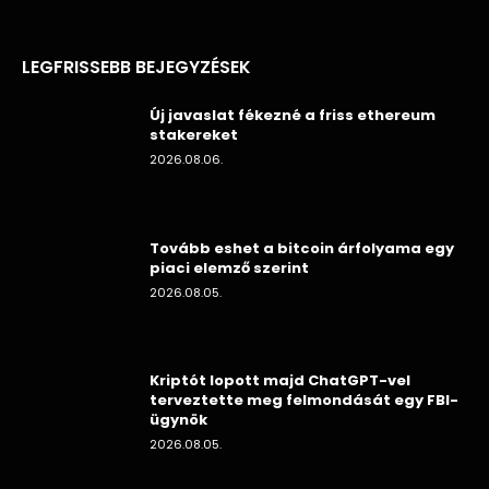
LEGFRISSEBB BEJEGYZÉSEK
Új javaslat fékezné a friss ethereum
stakereket
2026.08.06.
Tovább eshet a bitcoin árfolyama egy
piaci elemző szerint
2026.08.05.
Kriptót lopott majd ChatGPT-vel
terveztette meg felmondását egy FBI-
ügynök
2026.08.05.