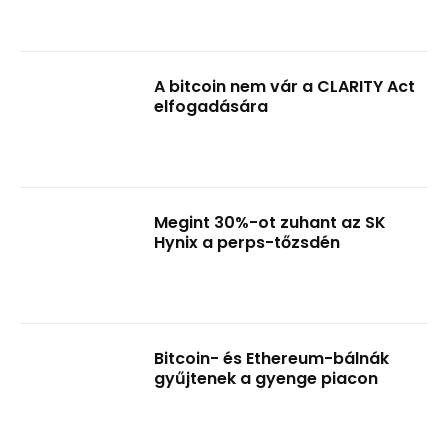
A bitcoin nem vár a CLARITY Act
elfogadására
Megint 30%-ot zuhant az SK
Hynix a perps-tőzsdén
Bitcoin- és Ethereum-bálnák
gyűjtenek a gyenge piacon