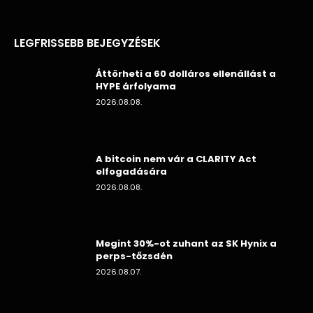
LEGFRISSEBB BEJEGYZÉSEK
Áttörheti a 60 dolláros ellenállást a
HYPE árfolyama
2026.08.08.
A bitcoin nem vár a CLARITY Act
elfogadására
2026.08.08.
Megint 30%-ot zuhant az SK Hynix a
perps-tőzsdén
2026.08.07.