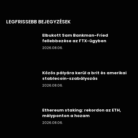
LEGFRISSEBB BEJEGYZÉSEK
Elbukott Sam Bankman-Fried
fellebbezése az FTX-ügyben
2026.08.06.
Közös pályára kerül a brit és amerikai
stablecoin-szabályozás
2026.08.06.
Ethereum staking: rekordon az ETH,
mélyponton a hozam
2026.08.06.