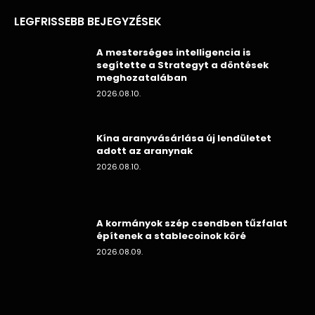
LEGFRISSEBB BEJEGYZÉSEK
A mesterséges intelligencia is
segítette a Strategyt a döntések
meghozatalában
2026.08.10.
Kína aranyvásárlása új lendületet
adott az aranynak
2026.08.10.
A kormányok szép csendben tűzfalat
építenek a stablecoinok köré
2026.08.09.