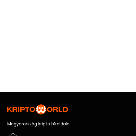
Magyarország kripto híroldala