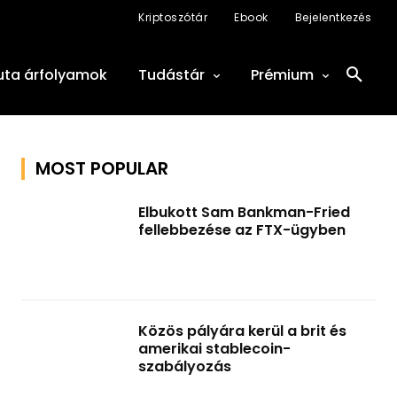
Kriptoszótár
Ebook
Bejelentkezés
uta árfolyamok
Tudástár
Prémium
MOST POPULAR
Elbukott Sam Bankman-Fried
fellebbezése az FTX-ügyben
Közös pályára kerül a brit és
amerikai stablecoin-
szabályozás