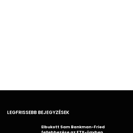
LEGFRISSEBB BEJEGYZÉSEK
Elbukott Sam Bankman-Fried
fellebbezése az FTX-ügyben