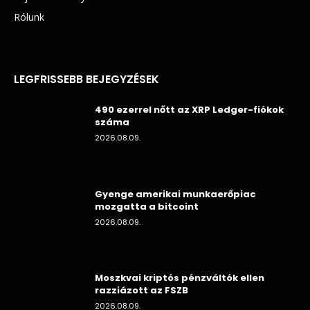
Rólunk
LEGFRISSEBB BEJEGYZÉSEK
490 ezerrel nőtt az XRP Ledger-fiókok
száma
2026.08.09.
Gyenge amerikai munkaerőpiac
mozgatta a bitcoint
2026.08.09.
Moszkvai kriptós pénzváltók ellen
razziázott az FSZB
2026.08.09.