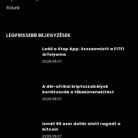
Rólunk
LEGFRISSEBB BEJEGYZÉSEK
Leáll a Step App: összeomlott a FITFI
árfolyama
2026.08.07.
A dél-afrikai kriptoszabályok
korlátoznák a tőkekimenekítést
2026.08.07.
Ismét 65 ezer dollár alatt ragadt a
bitcoin
2026.08.07.