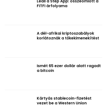
Leáll a Step App: összeomlott a
FITFI árfolyama
A dél-afrikai kriptoszabályok
korlátoznák a tőkekimenekítést
Ismét 65 ezer dollár alatt ragadt
a bitcoin
Kártyás stablecoin-fizetést
vezet be a Western Union