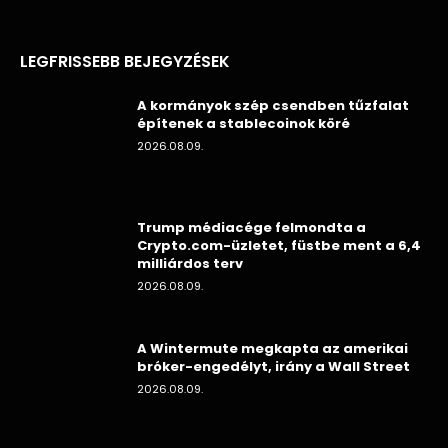
LEGFRISSEBB BEJEGYZÉSEK
A kormányok szép csendben tűzfalat
építenek a stablecoinok köré
2026.08.09.
Trump médiacége felmondta a
Crypto.com-üzletet, füstbe ment a 6,4
milliárdos terv
2026.08.09.
A Wintermute megkapta az amerikai
bróker-engedélyt, irány a Wall Street
2026.08.09.