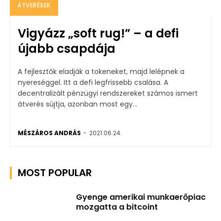
ÁTVERÉSEK
Vigyázz „soft rug!” – a defi
újabb csapdája
A fejlesztők eladják a tokeneket, majd lelépnek a
nyereséggel. Itt a defi legfrissebb csalása. A
decentralizált pénzügyi rendszereket számos ismert
átverés sújtja, azonban most egy...
MÉSZÁROS ANDRÁS
-
2021.06.24.
MOST POPULAR
Gyenge amerikai munkaerőpiac
mozgatta a bitcoint