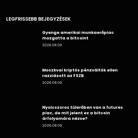
LEGFRISSEBB BEJEGYZÉSEK
Gyenge amerikai munkaerőpiac
mozgatta a bitcoint
2026.08.09.
Moszkvai kriptós pénzváltók ellen
razziázott az FSZB
2026.08.09.
Nyolcszoros túlerőben van a futures
piac, de mit jelent ez a bitcoin
árfolyamára nézve?
2026.08.09.