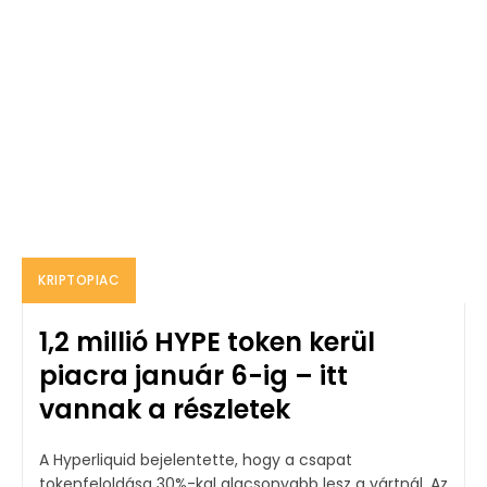
KRIPTOPIAC
1,2 millió HYPE token kerül
piacra január 6-ig – itt
vannak a részletek
A Hyperliquid bejelentette, hogy a csapat
tokenfeloldása 30%-kal alacsonyabb lesz a vártnál. Az