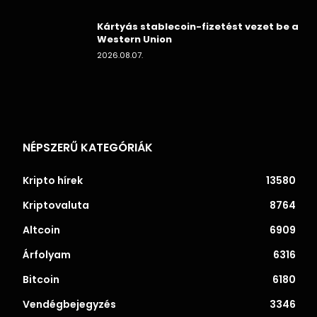
Kártyás stablecoin-fizetést vezet be a
Western Union
2026.08.07.
NÉPSZERŰ KATEGÓRIÁK
Kripto hírek
13580
Kriptovaluta
8764
Altcoin
6909
Árfolyam
6316
Bitcoin
6180
Vendégbejegyzés
3346