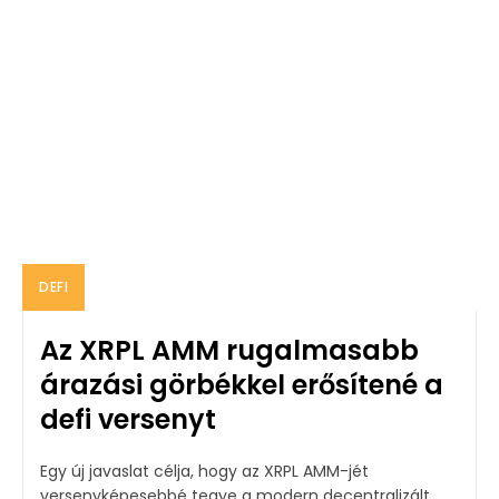
DEFI
Az XRPL AMM rugalmasabb
árazási görbékkel erősítené a
defi versenyt
Egy új javaslat célja, hogy az XRPL AMM-jét
versenyképesebbé tegye a modern decentralizált