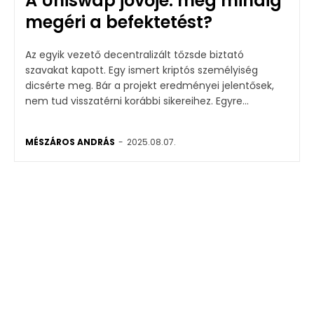
A Uniswap jövője: még mindig
megéri a befektetést?
Az egyik vezető decentralizált tőzsde biztató
szavakat kapott. Egy ismert kriptós személyiség
dicsérte meg. Bár a projekt eredményei jelentősek,
nem tud visszatérni korábbi sikereihez. Egyre...
MÉSZÁROS ANDRÁS
-
2025.08.07.