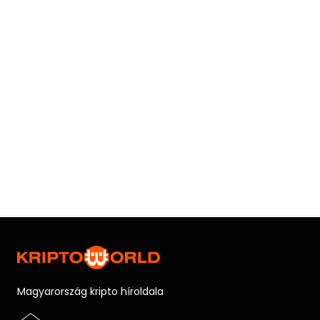
Magyarország kripto híroldala