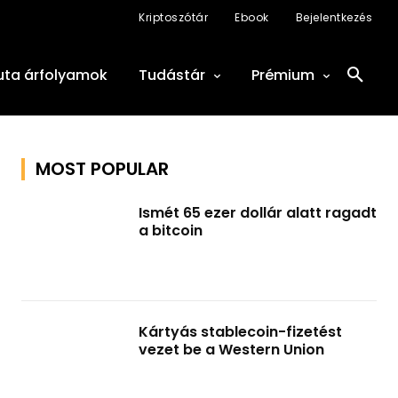
Kriptoszótár
Ebook
Bejelentkezés
uta árfolyamok
Tudástár
Prémium
MOST POPULAR
Ismét 65 ezer dollár alatt ragadt
a bitcoin
Kártyás stablecoin-fizetést
vezet be a Western Union