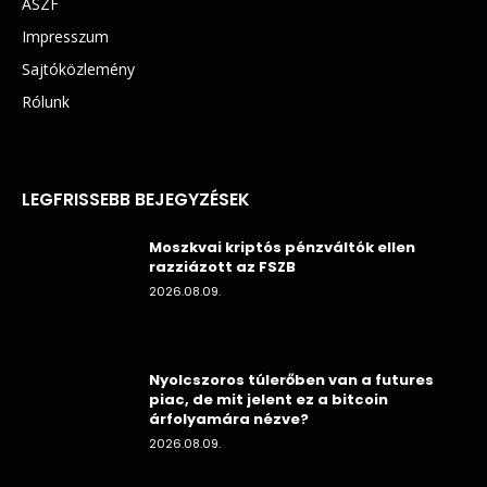
ÁSZF
Impresszum
Sajtóközlemény
Rólunk
LEGFRISSEBB BEJEGYZÉSEK
Moszkvai kriptós pénzváltók ellen
razziázott az FSZB
2026.08.09.
Nyolcszoros túlerőben van a futures
piac, de mit jelent ez a bitcoin
árfolyamára nézve?
2026.08.09.