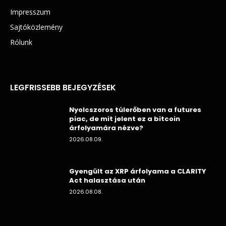
Impresszum
Sajtóközlemény
Rólunk
LEGFRISSEBB BEJEGYZÉSEK
Nyolcszoros túlerőben van a futures
piac, de mit jelent ez a bitcoin
árfolyamára nézve?
2026.08.09.
Gyengült az XRP árfolyama a CLARITY
Act halasztása után
2026.08.08.