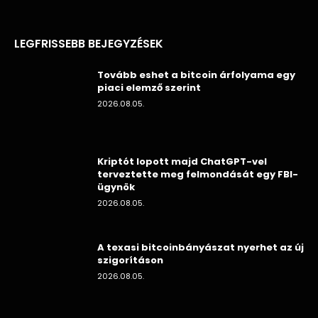
LEGFRISSEBB BEJEGYZÉSEK
Tovább eshet a bitcoin árfolyama egy
piaci elemző szerint
2026.08.05.
Kriptót lopott majd ChatGPT-vel
terveztette meg felmondását egy FBI-
ügynök
2026.08.05.
A texasi bitcoinbányászat nyerhet az új
szigorításon
2026.08.05.