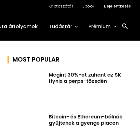
Kriptoszótár
Ebook
Bejelentkezés
uta árfolyamok
Tudástár
Prémium
MOST POPULAR
Megint 30%-ot zuhant az SK
Hynix a perps-tőzsdén
Bitcoin- és Ethereum-bálnák
gyűjtenek a gyenge piacon