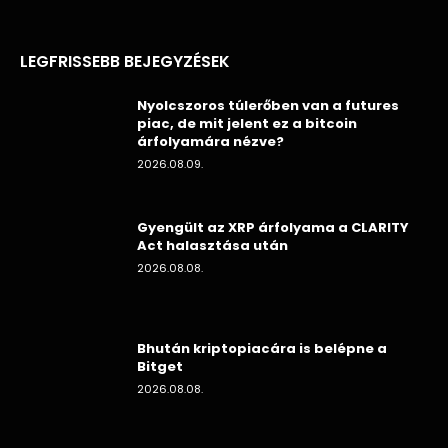
LEGFRISSEBB BEJEGYZÉSEK
Nyolcszoros túlerőben van a futures
piac, de mit jelent ez a bitcoin
árfolyamára nézve?
2026.08.09.
Gyengült az XRP árfolyama a CLARITY
Act halasztása után
2026.08.08.
Bhután kriptopiacára is belépne a
Bitget
2026.08.08.