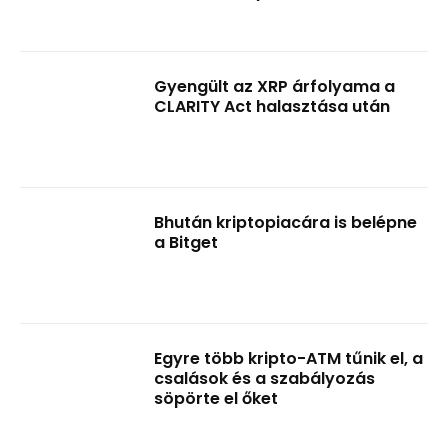
Gyengült az XRP árfolyama a
CLARITY Act halasztása után
Bhután kriptopiacára is belépne
a Bitget
Egyre több kripto-ATM tűnik el, a
csalások és a szabályozás
söpörte el őket