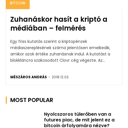
BITCOIN
Zuhanáskor hasít a kriptó a
médiában – felmérés
Egy friss kutatás szerint a kriptopénzek
médiaszereplésének száma jelentősen emelkedik,
amikor azok értéke zuhanásnak indul. A kutatást a
blokkláncra szakosodott Clovr cég végezte. Az...
MÉSZÁROS ANDRÁS
-
2018.12.02.
MOST POPULAR
Nyolcszoros túlerőben van a
futures piac, de mit jelent ez a
bitcoin árfolyamára nézve?