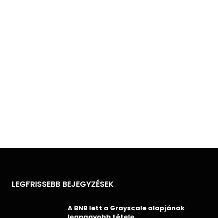
LEGFRISSEBB BEJEGYZÉSEK
A BNB lett a Grayscale alapjának
legnagyobb tétele