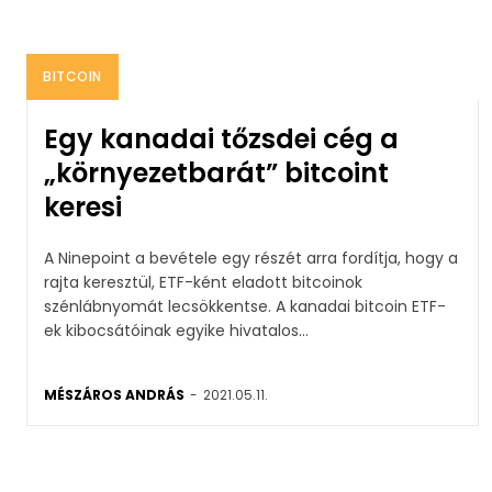
BITCOIN
Egy kanadai tőzsdei cég a
„környezetbarát” bitcoint
keresi
A Ninepoint a bevétele egy részét arra fordítja, hogy a
rajta keresztül, ETF-ként eladott bitcoinok
szénlábnyomát lecsökkentse. A kanadai bitcoin ETF-
ek kibocsátóinak egyike hivatalos...
MÉSZÁROS ANDRÁS
-
2021.05.11.