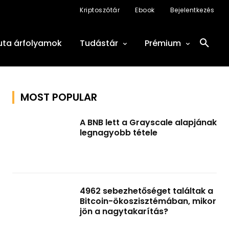
Kriptoszótár
Ebook
Bejelentkezés
uta árfolyamok
Tudástár
Prémium
MOST POPULAR
A BNB lett a Grayscale alapjának
legnagyobb tétele
4962 sebezhetőséget találtak a
Bitcoin-ökoszisztémában, mikor
jön a nagytakarítás?