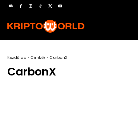
Kezdőlap
Címkék
CarbonX
CarbonX