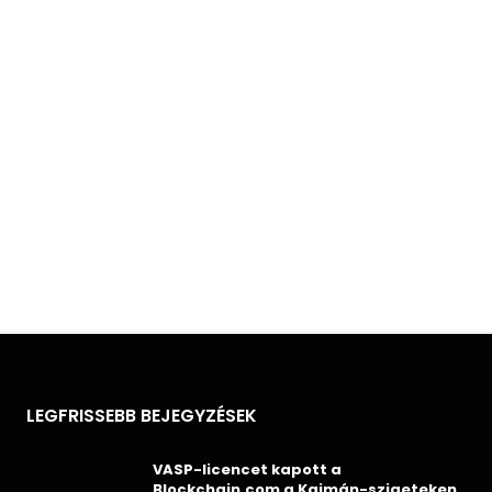
LEGFRISSEBB BEJEGYZÉSEK
VASP-licencet kapott a
Blockchain.com a Kajmán-szigeteken