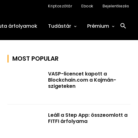
Kriptoszótár
Ebook
Bejelentkezés
uta árfolyamok
Tudástár
Prémium
MOST POPULAR
VASP-licencet kapott a
Blockchain.com a Kajmán-
szigeteken
Leáll a Step App: összeomlott a
FITFI árfolyama