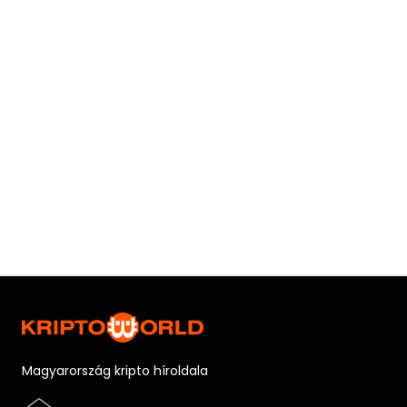
Magyarország kripto híroldala