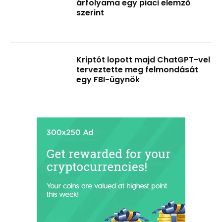
árfolyama egy piaci elemző
szerint
Kriptót lopott majd ChatGPT-vel
terveztette meg felmondását
egy FBI-ügynök