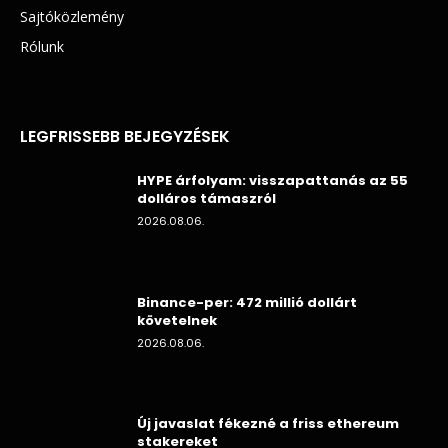
Sajtóközlemény
Rólunk
LEGFRISSEBB BEJEGYZÉSEK
HYPE árfolyam: visszapattanás az 55
dolláros támaszról
2026.08.06.
Binance-per: 472 millió dollárt
követelnek
2026.08.06.
Új javaslat fékezné a friss ethereum
stakereket