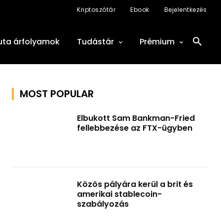
Kriptoszótár
Ebook
Bejelentkezés
uta árfolyamok
Tudástár
Prémium
MOST POPULAR
Elbukott Sam Bankman-Fried
fellebbezése az FTX-ügyben
Közös pályára kerül a brit és
amerikai stablecoin-
szabályozás