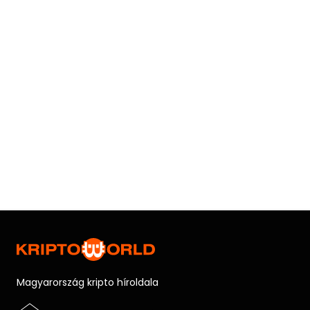
Magyarország kripto híroldala