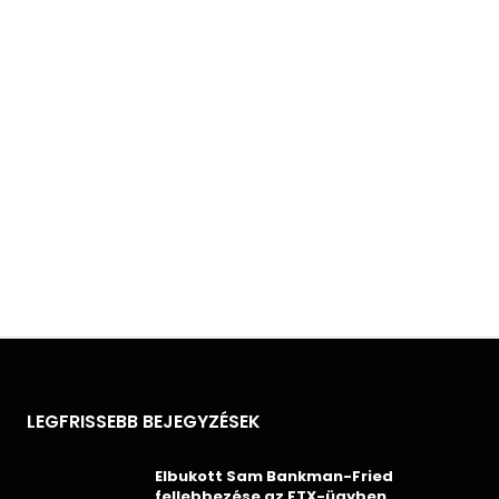
LEGFRISSEBB BEJEGYZÉSEK
Elbukott Sam Bankman-Fried
fellebbezése az FTX-ügyben