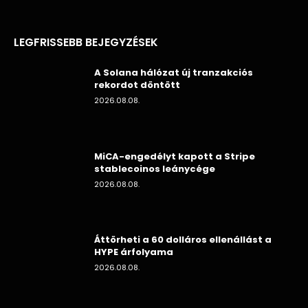
LEGFRISSEBB BEJEGYZÉSEK
A Solana hálózat új tranzakciós
rekordot döntött
2026.08.08.
MiCA-engedélyt kapott a Stripe
stablecoinos leánycége
2026.08.08.
Áttörheti a 60 dolláros ellenállást a
HYPE árfolyama
2026.08.08.