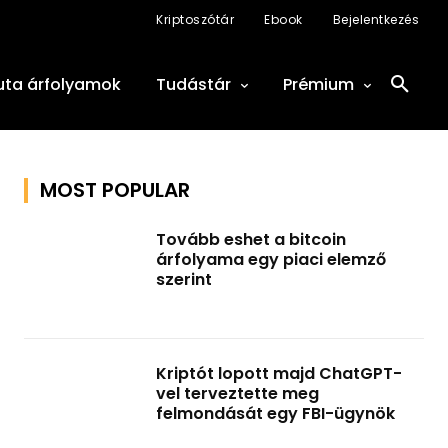
Kriptoszótár
Ebook
Bejelentkezés
uta árfolyamok
Tudástár
Prémium
MOST POPULAR
Tovább eshet a bitcoin
árfolyama egy piaci elemző
szerint
Kriptót lopott majd ChatGPT-
vel terveztette meg
felmondását egy FBI-ügynök