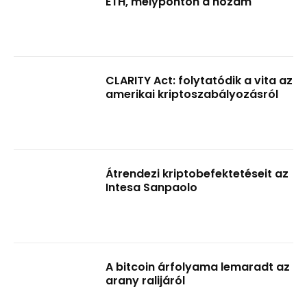
ETH, mélyponton a hozam
CLARITY Act: folytatódik a vita az
amerikai kriptoszabályozásról
Átrendezi kriptobefektetéseit az
Intesa Sanpaolo
A bitcoin árfolyama lemaradt az
arany ralijáról