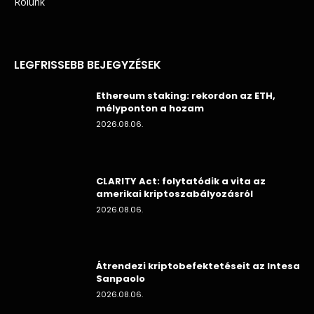
Rólunk
LEGFRISSEBB BEJEGYZÉSEK
Ethereum staking: rekordon az ETH,
mélyponton a hozam
2026.08.06.
CLARITY Act: folytatódik a vita az
amerikai kriptoszabályozásról
2026.08.06.
Átrendezi kriptobefektetéseit az Intesa
Sanpaolo
2026.08.06.