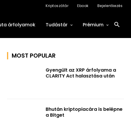
Kriptoszótár
Ebook
Bejelentkezés
uta árfolyamok
Tudástár
Prémium
MOST POPULAR
Gyengült az XRP árfolyama a
CLARITY Act halasztása után
Bhután kriptopiacára is belépne
a Bitget