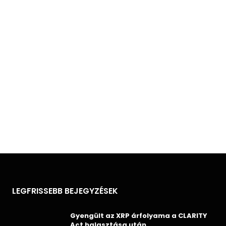
LEGFRISSEBB BEJEGYZÉSEK
Gyengült az XRP árfolyama a CLARITY
Act halasztása után