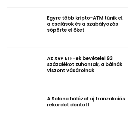
Egyre több kripto-ATM tűnik el,
a csalások és a szabályozás
söpörte el őket
Az XRP ETF-ek bevételei 93
százalékot zuhantak, a bálnák
viszont vásárolnak
A Solana hálózat új tranzakciós
rekordot döntött