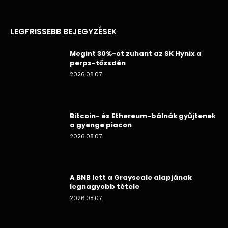
LEGFRISSEBB BEJEGYZÉSEK
Megint 30%-ot zuhant az SK Hynix a
perps-tőzsdén
2026.08.07.
Bitcoin- és Ethereum-bálnák gyűjtenek
a gyenge piacon
2026.08.07.
A BNB lett a Grayscale alapjának
legnagyobb tétele
2026.08.07.