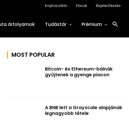
Kriptoszótár
Ebook
Bejelentkezés
uta árfolyamok
Tudástár
Prémium
MOST POPULAR
Bitcoin- és Ethereum-bálnák
gyűjtenek a gyenge piacon
A BNB lett a Grayscale alapjának
legnagyobb tétele