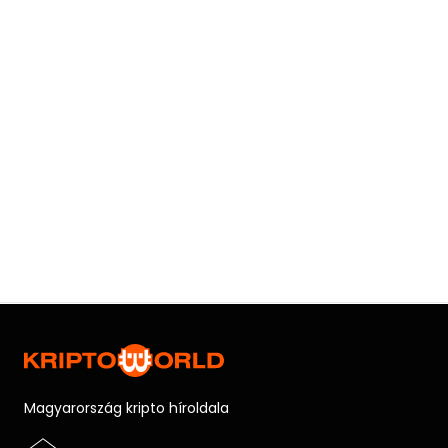
Magyarország kripto híroldala