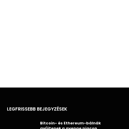
LEGFRISSEBB BEJEGYZÉSEK
Bitcoin- és Ethereum-bálnák
gyűjtenek a gyenge piacon