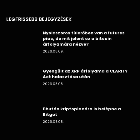
LEGFRISSEBB BEJEGYZÉSEK
Nyolcszoros túlerőben van a futures
piac, de mit jelent ez a bitcoin
árfolyamára nézve?
2026.08.09.
Gyengült az XRP árfolyama a CLARITY
Act halasztása után
2026.08.08.
Bhután kriptopiacára is belépne a
Bitget
2026.08.08.