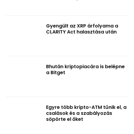
Gyengült az XRP árfolyama a
CLARITY Act halasztása után
Bhután kriptopiacára is belépne
a Bitget
Egyre több kripto-ATM tűnik el, a
csalások és a szabályozás
söpörte el őket