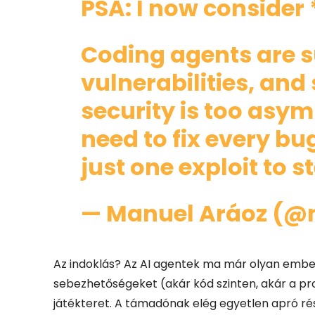
PSA: I now consider *
Coding agents are 
vulnerabilities, and
security is too asy
need to fix every bu
just one exploit to s
— Manuel Aráoz (
Az indoklás? Az AI agentek ma már olyan embe
sebezhetőségeket (akár kód szinten, akár a prot
játékteret.
A támadónak elég egyetlen apró rést