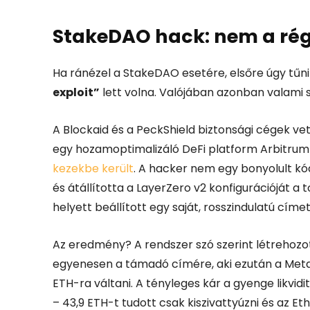
StakeDAO hack: nem a régi
Ha ránézel a StakeDAO esetére, elsőre úgy tűni
exploit”
lett volna. Valójában azonban valami 
A Blockaid és a PeckShield biztonsági cégek ve
egy hozamoptimalizáló DeFi platform Arbitrum
kezekbe került
.
A hacker nem egy bonyolult kódo
és átállította a LayerZero v2 konfigurációját a
helyett beállított egy saját, rosszindulatú cím
Az eredmény? A rendszer szó szerint létrehozot
egyenesen a támadó címére, aki
ezután a Meta
ETH-ra váltani. A tényleges kár a gyenge likvidi
– 43,9 ETH-t tudott csak kiszivattyúzni és az E