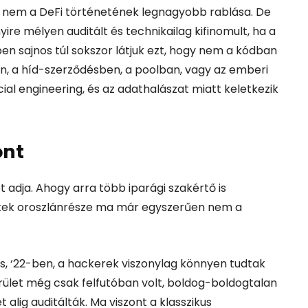
ze nem a DeFi történetének legnagyobb rablása. De
ire mélyen auditált és technikailag kifinomult, ha a
en sajnos túl sokszor látjuk ezt, hogy nem a kódban
n, a híd-szerződésben, a poolban, vagy az emberi
cial engineering, és az adathalászat miatt keletkezik
ont
t adja. Ahogy arra több iparági szakértő is
kek oroszlánrésze ma már egyszerűen nem a
s, ‘22-ben, a hackerek viszonylag könnyen tudtak
rület még csak felfutóban volt, boldog-boldogtalan
t alig auditálták.
Ma viszont a klasszikus