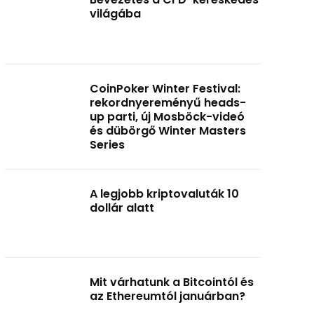
világába
CoinPoker Winter Festival:
rekordnyereményű heads-
up parti, új Mosböck-videó
és dübörgő Winter Masters
Series
A legjobb kriptovaluták 10
dollár alatt
Mit várhatunk a Bitcointól és
az Ethereumtól januárban?