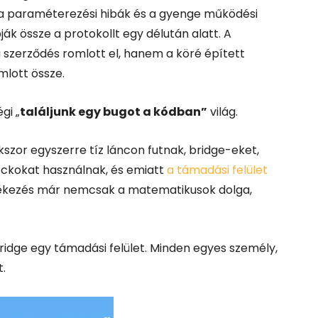
a paraméterezési hibák és a gyenge működési
k össze a protokollt egy délután alatt.
A
 a szerződés romlott el, hanem a köré épített
mlott össze.
gi „
találjunk egy bugot a kódban”
világ.
kszor egyszerre tíz láncon futnak, bridge-eket,
ockokat használnak, és emiatt
a támadási felület
védekezés már nemcsak a matematikusok dolga,
bridge egy támadási felület. Minden egyes személy,
t.