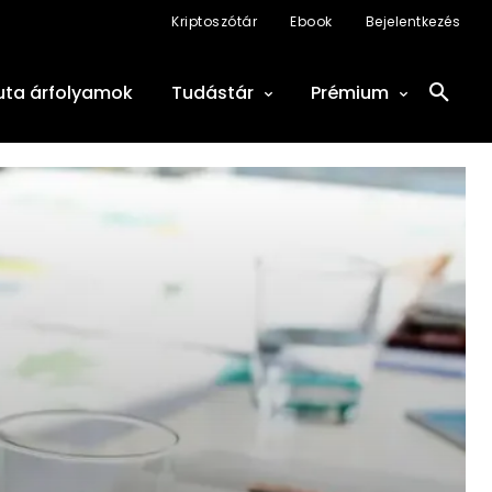
Kriptoszótár
Ebook
Bejelentkezés
uta árfolyamok
Tudástár
Prémium