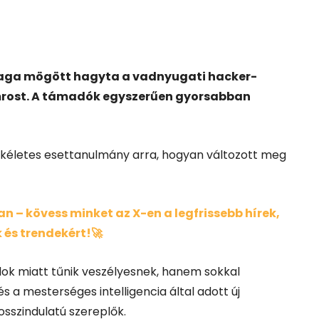
s maga mögött hagyta a vadnyugati hacker-
mrost. A támadók egyszerűen gyorsabban
kéletes esettanulmány arra, hogyan változott meg
 – kövess minket az X-en a legfrissebb hírek,
 és trendekért!🚀
dok miatt tűnik veszélyesnek, hanem sokkal
 a mesterséges intelligencia által adott új
osszindulatú szereplők.