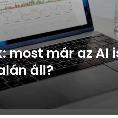
 most már az AI i
lán áll?