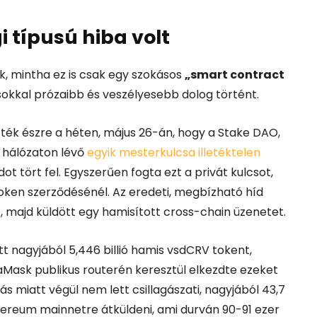
 típusú hiba volt
k, mintha ez is csak egy szokásos
„smart contract
sokkal prózaibb és veszélyesebb dolog történt.
tték észre a héten, május 26-án, hogy a Stake DAO,
 hálózaton lévő
egyik mesterkulcsa illetéktelen
t tört fel. Egyszerűen fogta ezt a privát kulcsot,
 token szerződésénél.
Az eredeti, megbízható híd
et, majd küldött egy hamisított cross-chain üzenetet.
t nagyjából 5,446 billió hamis vsdCRV tokent,
Mask publikus routerén keresztül elkezdte ezeket
tás miatt végül nem lett csillagászati, nagyjából 43,7
thereum mainnetre átküldeni, ami durván 90-91 ezer