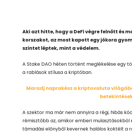
Facebook
X
Aki azt hitte, hogy a DeFi végre felnőtt é
korszakot, az most kapott egy jókora gyo
szintet léptek, mint a védelem.
A Stake DAO héten történt meglékelése egy tö
a rablások stílusa a kriptóban.
Maradj naprakész a kriptovaluta világában
betekintések
A szektor ma már nem annyira a régi, hibás kó
rémisztőbb az, amikor emberi mulasztásokból és
támadási előnyből kevernek halálos koktélt a r