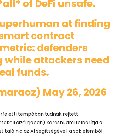
all* of DeFi unsafe.
superhuman at finding
 smart contract
mmetric: defenders
g while attackers need
teal funds.
@maraoz)
May 26, 2026
rfeletti tempóban tudnak rejtett
okoll dizájnjában) keresni, ami felborítja a
 találnia az AI segítségével, a sok elemből