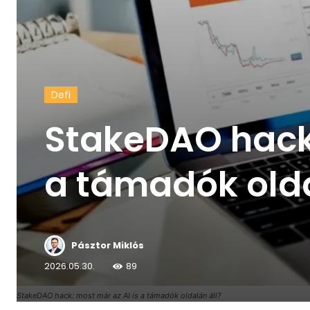
Defi
StakeDAO hack:
a támadók olda
Pásztor Miklós
2026.05.30.
89
StakeDAO hack: most már az AI is a támadók oldalán áll?