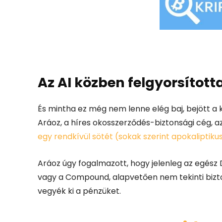
Az AI közben felgyorsítot
És mintha ez még nem lenne elég baj, bejött a
Aráoz, a híres okosszerződés-biztonsági cég, az
egy rendkívül sötét (sokak szerint apokaliptiku
Aráoz úgy fogalmazott, hogy jelenleg az egész De
vagy a Compound, alapvetően nem tekinti bizt
vegyék ki a pénzüket.