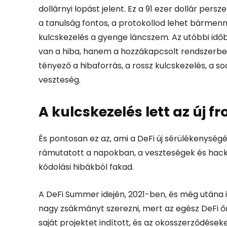
dollárnyi lopást jelent.
Ez a 91 ezer dollár pers
a tanulság fontos, a protokollod lehet bármenny
kulcskezelés a gyenge láncszem. Az utóbbi időb
van a hiba, hanem a hozzákapcsolt rendszerbe
tényező a hibaforrás, a rossz kulcskezelés, a so
veszteség.
A kulcskezelés lett az új fr
És pontosan ez az, ami a DeFi új sérülékenységé
rámutatott a napokban, a veszteségek és hac
kódolási hibákból fakad.
A DeFi Summer idején, 2021-ben, és még utána i
nagy zsákmányt szerezni, mert az egész DeFi ő
saját projektet indított, és az okosszerződéseke