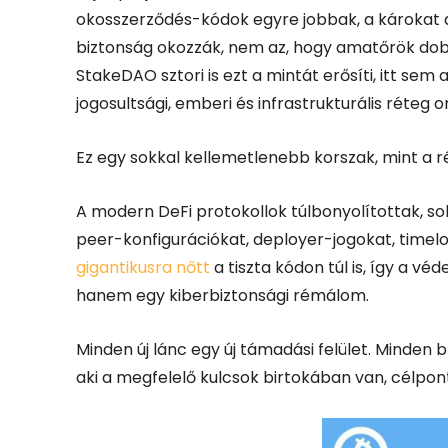
okosszerződés-kódok egyre jobbak, a károkat 
biztonság okozzák, nem az, hogy amatőrök dobjá
StakeDAO sztori is ezt a mintát erősíti, itt sem
jogosultsági, emberi és infrastrukturális réteg o
Ez egy sokkal kellemetlenebb korszak, mint a ré
A modern DeFi protokollok túlbonyolítottak, so
peer-konfigurációkat, deployer-jogokat, timel
gigantikusra nőtt
a tiszta kódon túl is, így a 
hanem egy kiberbiztonsági rémálom.
Minden új lánc egy új támadási felület. Minden 
aki a megfelelő kulcsok birtokában van, célpon