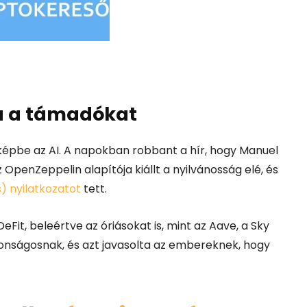
ta a támadókat
 képbe az AI. A napokban robbant a hír, hogy Manuel
 OpenZeppelin alapítója kiállt a nyilvánosság elé, és
s) nyilatkozatot
tett.
Fit, beleértve az óriásokat is, mint az Aave, a Sky
onságosnak, és azt javasolta az embereknek, hogy