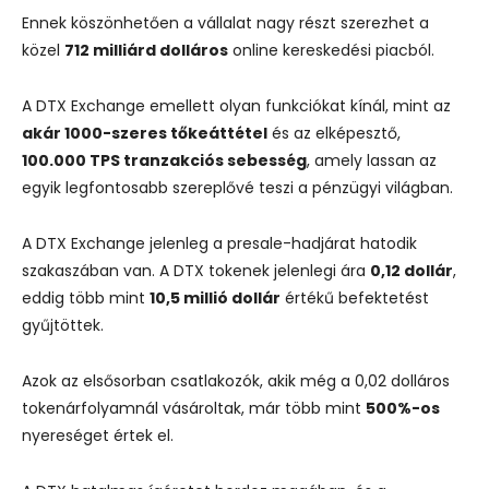
Ennek köszönhetően a vállalat nagy részt szerezhet a
közel
712 milliárd dolláros
online kereskedési piacból.
A DTX Exchange emellett olyan funkciókat kínál, mint az
akár 1000-szeres tőkeáttétel
és az elképesztő,
100.000 TPS tranzakciós sebesség
, amely lassan az
egyik legfontosabb szereplővé teszi a pénzügyi világban.
A DTX Exchange jelenleg a presale-hadjárat hatodik
szakaszában van. A DTX tokenek jelenlegi ára
0,12 dollár
,
eddig több mint
10,5 millió dollár
értékű befektetést
gyűjtöttek.
Azok az elsősorban csatlakozók, akik még a 0,02 dolláros
tokenárfolyamnál vásároltak, már több mint
500%-os
nyereséget értek el.