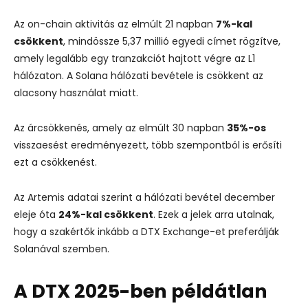
Az on-chain aktivitás az elmúlt 21 napban
7%-kal
csökkent
, mindössze 5,37 millió egyedi címet rögzítve,
amely legalább egy tranzakciót hajtott végre az L1
hálózaton. A Solana hálózati bevétele is csökkent az
alacsony használat miatt.
Az árcsökkenés, amely az elmúlt 30 napban
35%-os
visszaesést eredményezett, több szempontból is erősíti
ezt a csökkenést.
Az Artemis adatai szerint a hálózati bevétel december
eleje óta
24%-kal csökkent
. Ezek a jelek arra utalnak,
hogy a szakértők inkább a DTX Exchange-et preferálják
Solanával szemben.
A DTX 2025-ben példátlan