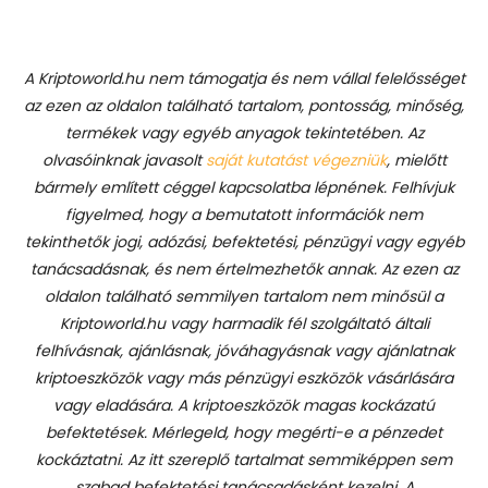
A Kriptoworld.hu nem támogatja és nem vállal felelősséget
az ezen az oldalon található tartalom, pontosság, minőség,
termékek vagy egyéb anyagok tekintetében. Az
olvasóinknak javasolt
saját kutatást végezniük
, mielőtt
bármely említett céggel kapcsolatba lépnének. Felhívjuk
figyelmed, hogy a bemutatott információk nem
tekinthetők jogi, adózási, befektetési, pénzügyi vagy egyéb
tanácsadásnak, és nem értelmezhetők annak. Az ezen az
oldalon található semmilyen tartalom nem minősül a
Kriptoworld.hu vagy harmadik fél szolgáltató általi
felhívásnak, ajánlásnak, jóváhagyásnak vagy ajánlatnak
kriptoeszközök vagy más pénzügyi eszközök vásárlására
vagy eladására. A kriptoeszközök magas kockázatú
befektetések. Mérlegeld, hogy megérti-e a pénzedet
kockáztatni. Az itt szereplő tartalmat semmiképpen sem
szabad befektetési tanácsadásként kezelni. A