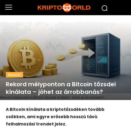
Bitcoin
Rekord mélyponton a Bitcoin tőzsdei
kínálata – jöhet az árrobbanás?
Rekord mélyponton a Bitcoin tőzsdei kínálata – jöhet az árrobbanás?
A Bitcoin kínálata a kriptotőzsdéken tovább
csökken, ami egyre erősebb hosszú távú
felhalmozási trendet jelez.