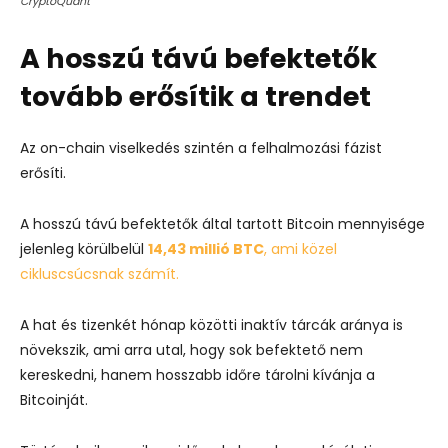
CryptoQuant
A hosszú távú befektetők
tovább erősítik a trendet
Az on-chain viselkedés szintén a felhalmozási fázist
erősíti.
A hosszú távú befektetők által tartott Bitcoin mennyisége
jelenleg körülbelül
14,43 millió BTC
, ami közel
cikluscsúcsnak számít.
A hat és tizenkét hónap közötti inaktív tárcák aránya is
növekszik, ami arra utal, hogy sok befektető nem
kereskedni, hanem hosszabb időre tárolni kívánja a
Bitcoinját.