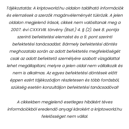
Tájékoztatás: A kriptoworld.hu oldalon található információk
és elemzések a szerzők magánvéleményét tükrözik. A jelen
oldalon megjelenő írások, cikkek nem valósítanak meg a
2007. évi CXXXVIII. törvény (Bszt.) 4. § (2). bek 8. pontja
szerinti befektetési elemzést és a 9. pont szerinti
befektetési tanácsadást.
Bármely befektetési döntés
meghozatala során az adott befektetés megfelelőségét
csak az adott befektető személyére szabott vizsgálattal
lehet megállapítani, melyre a jelen oldal nem vállalkozik és
nem is alkalmas. Az egyes befektetési döntések előtt
éppen ezért tájékozódjon részletesen és több forrásból,
szükség esetén konzultáljon befektetési tanácsadóval!
A cikkekben megjelenő esetleges hibákért téves
információkból eredendő anyagi károkért a kriptoworld.hu
felelősséget nem vállal.