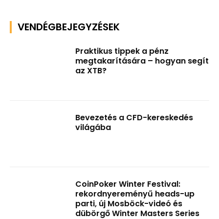
VENDÉGBEJEGYZÉSEK
Praktikus tippek a pénz
megtakarítására – hogyan segít
az XTB?
Bevezetés a CFD-kereskedés
világába
CoinPoker Winter Festival:
rekordnyereményű heads-up
parti, új Mosböck-videó és
dübörgő Winter Masters Series