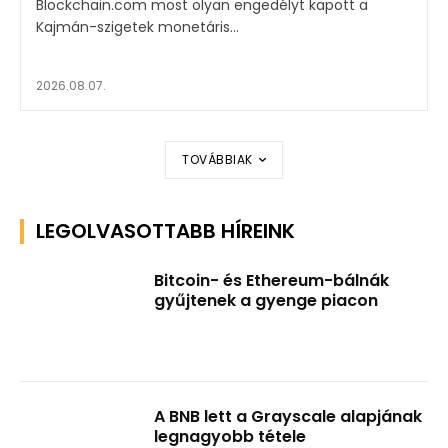
Blockchain.com most olyan engedélyt kapott a
Kajmán-szigetek monetáris...
2026.08.07.
TOVÁBBIAK
LEGOLVASOTTABB HÍREINK
Bitcoin- és Ethereum-bálnák
gyűjtenek a gyenge piacon
A BNB lett a Grayscale alapjának
legnagyobb tétele