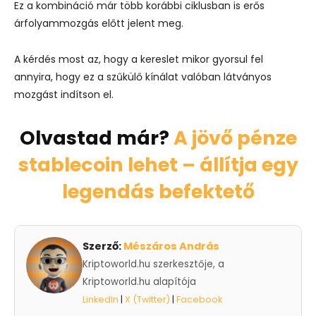
Ez a kombináció már több korábbi ciklusban is erős
árfolyammozgás előtt jelent meg.
A kérdés most az, hogy a kereslet mikor gyorsul fel
annyira, hogy ez a szűkülő kínálat valóban látványos
mozgást indítson el.
Olvastad már?
A jövő pénze
stablecoin lehet – állítja egy
legendás befektető
Szerző:
Mészáros András
Kriptoworld.hu szerkesztője, a
Kriptoworld.hu alapítója
LinkedIn
|
X (Twitter)
|
Facebook