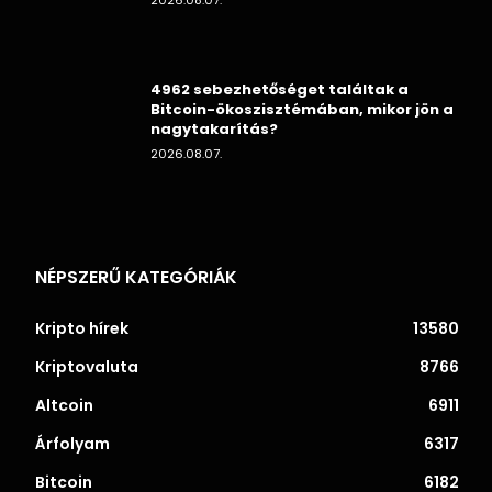
2026.08.07.
4962 sebezhetőséget találtak a
Bitcoin-ökoszisztémában, mikor jön a
nagytakarítás?
2026.08.07.
NÉPSZERŰ KATEGÓRIÁK
Kripto hírek
13580
Kriptovaluta
8766
Altcoin
6911
Árfolyam
6317
Bitcoin
6182