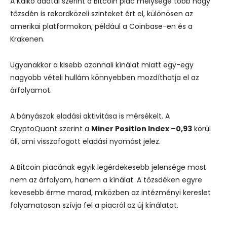
A Kaiko adatai szerint a Bitcoin piac mélysége több nagy
tőzsdén is rekordközeli szinteket ért el, különösen az
amerikai platformokon, például a Coinbase-en és a
Krakenen.
Ugyanakkor a kisebb azonnali kínálat miatt egy-egy
nagyobb vételi hullám könnyebben mozdíthatja el az
árfolyamot.
A bányászok eladási aktivitása is mérsékelt. A
CryptoQuant szerint a
Miner Position Index –0,93
körül
áll, ami visszafogott eladási nyomást jelez.
A Bitcoin piacának egyik legérdekesebb jelensége most
nem az árfolyam, hanem a kínálat. A tőzsdéken egyre
kevesebb érme marad, miközben az intézményi kereslet
folyamatosan szívja fel a piacról az új kínálatot.