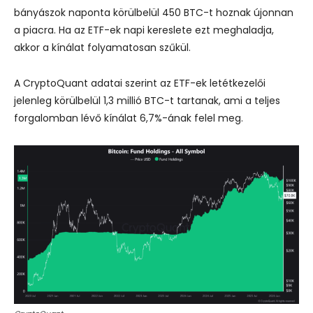
bányászok naponta körülbelül 450 BTC-t hoznak újonnan
a piacra. Ha az ETF-ek napi kereslete ezt meghaladja,
akkor a kínálat folyamatosan szűkül.
A CryptoQuant adatai szerint az ETF-ek letétkezelői
jelenleg körülbelül 1,3 millió BTC-t tartanak, ami a teljes
forgalomban lévő kínálat 6,7%-ának felel meg.