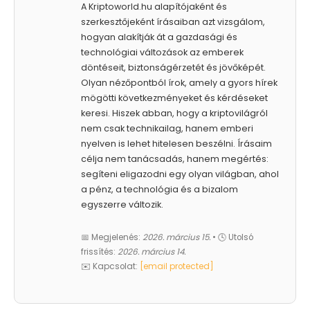
A Kriptoworld.hu alapítójaként és
szerkesztőjeként írásaiban azt vizsgálom,
hogyan alakítják át a gazdasági és
technológiai változások az emberek
döntéseit, biztonságérzetét és jövőképét.
Olyan nézőpontból írok, amely a gyors hírek
mögötti következményeket és kérdéseket
keresi. Hiszek abban, hogy a kriptovilágról
nem csak technikailag, hanem emberi
nyelven is lehet hitelesen beszélni. Írásaim
célja nem tanácsadás, hanem megértés:
segíteni eligazodni egy olyan világban, ahol
a pénz, a technológia és a bizalom
egyszerre változik.
📅 Megjelenés:
2026. március 15.
• 🕓 Utolsó
frissítés:
2026. március 14.
✉️ Kapcsolat:
[email protected]