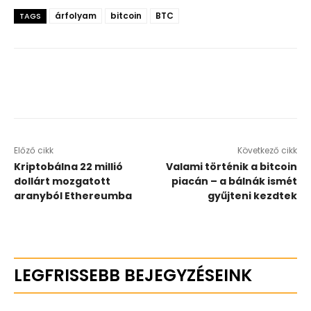
árfolyam
bitcoin
BTC
TAGS
Előző cikk
Következő cikk
Kriptobálna 22 millió
Valami történik a bitcoin
dollárt mozgatott
piacán – a bálnák ismét
aranyból Ethereumba
gyűjteni kezdtek
LEGFRISSEBB BEJEGYZÉSEINK