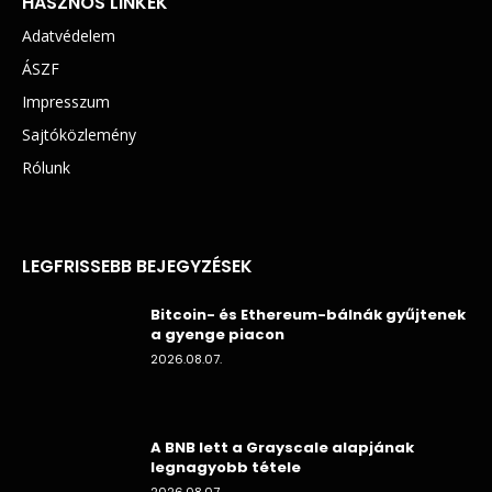
HASZNOS LINKEK
Adatvédelem
ÁSZF
Impresszum
Sajtóközlemény
Rólunk
LEGFRISSEBB BEJEGYZÉSEK
Bitcoin- és Ethereum-bálnák gyűjtenek
a gyenge piacon
2026.08.07.
A BNB lett a Grayscale alapjának
legnagyobb tétele