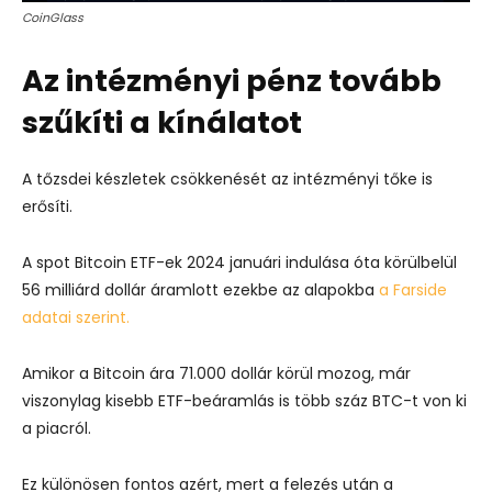
CoinGlass
Az intézményi pénz tovább
szűkíti a kínálatot
A tőzsdei készletek csökkenését az intézményi tőke is
erősíti.
A spot Bitcoin ETF-ek 2024 januári indulása óta körülbelül
56 milliárd dollár áramlott ezekbe az alapokba
a Farside
adatai szerint.
Amikor a Bitcoin ára 71.000 dollár körül mozog, már
viszonylag kisebb ETF-beáramlás is több száz BTC-t von ki
a piacról.
Ez különösen fontos azért, mert a felezés után a