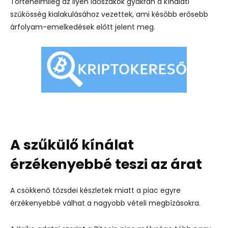
Történelmileg az ilyen időszakok gyakran a kínálati
szűkösség kialakulásához vezettek, ami később erősebb
árfolyam-emelkedések előtt jelent meg.
A szűkülő kínálat
érzékenyebbé teszi az árat
A csökkenő tőzsdei készletek miatt a piac egyre
érzékenyebbé válhat a nagyobb vételi megbízásokra.