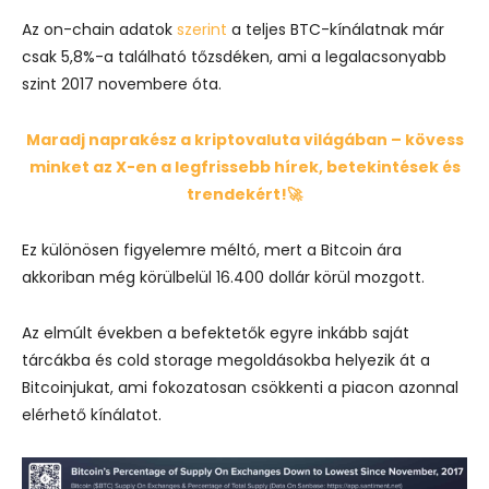
Az on-chain adatok
szerint
a teljes BTC-kínálatnak már
csak 5,8%-a található tőzsdéken, ami a legalacsonyabb
szint 2017 novembere óta.
Maradj naprakész a kriptovaluta világában – kövess
minket az X-en a legfrissebb hírek, betekintések és
trendekért!🚀
Ez különösen figyelemre méltó, mert a Bitcoin ára
akkoriban még körülbelül 16.400 dollár körül mozgott.
Az elmúlt években a befektetők egyre inkább saját
tárcákba és cold storage megoldásokba helyezik át a
Bitcoinjukat, ami fokozatosan csökkenti a piacon azonnal
elérhető kínálatot.