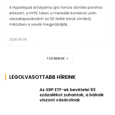
A Hyperliquid árfolyama újra fontos döntési ponthoz
érkezett: a HYPE token a meredek korrekció után
visszakapaszkodott az 50 dollár körüli zónából,
miközben a vevők megpróbálják...
2026.08.08.
TOVÁBBIAK
LEGOLVASOTTABB HÍREINK
Az XRP ETF-ek bevételei 93
százalékot zuhantak, a bálnák
viszont vásárolnak