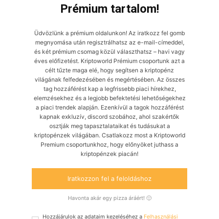
Prémium tartalom!
Üdvözlünk a prémium oldalunkon! Az iratkozz fel gomb
megnyomása után regisztrálhatsz az e-mail-címeddel,
és két prémium csomag közül választhatsz – havi vagy
éves előfizetést. Kriptoworld Prémium csoportunk azt a
célt tűzte maga elé, hogy segítsen a kriptopénz
világának felfedezésében és megértésében. Az összes
tag hozzáférést kap a legfrissebb piaci hírekhez,
elemzésekhez és a legjobb befektetési lehetőségekhez
a piaci trendek alapján. Ezenkívül a tagok hozzáférést
kapnak exkluzív, discord szobához, ahol szakértők
osztják meg tapasztalataikat és tudásukat a
kriptopénzek világában. Csatlakozz most a Kriptoworld
Premium csoportunkhoz, hogy előnyöket juthass a
kriptopénzek piacán!
Iratkozzon fel a feloldáshoz
Havonta akár egy pizza áráért! 🙂
Hozzájárulok az adataim kezeléséhez a
Felhasználási