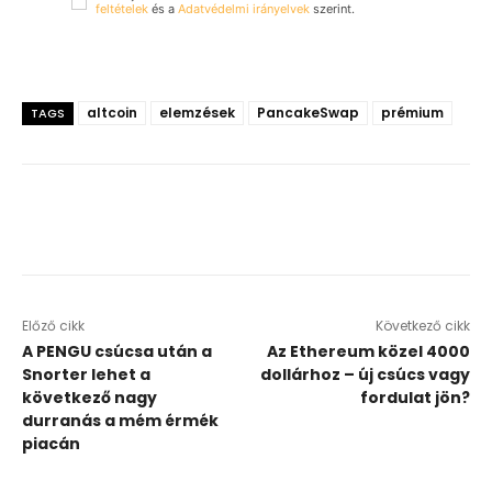
feltételek
és a
Adatvédelmi irányelvek
szerint.
altcoin
elemzések
PancakeSwap
prémium
TAGS
Előző cikk
Következő cikk
A PENGU csúcsa után a
Az Ethereum közel 4000
Snorter lehet a
dollárhoz – új csúcs vagy
következő nagy
fordulat jön?
durranás a mém érmék
piacán