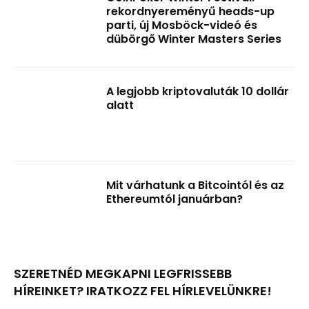
rekordnyereményű heads-up
parti, új Mosböck-videó és
dübörgő Winter Masters Series
A legjobb kriptovaluták 10 dollár
alatt
Mit várhatunk a Bitcointól és az
Ethereumtól januárban?
SZERETNÉD MEGKAPNI LEGFRISSEBB
HÍREINKET? IRATKOZZ FEL HÍRLEVELÜNKRE!