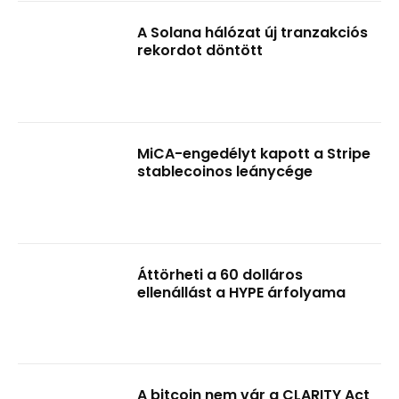
A Solana hálózat új tranzakciós
rekordot döntött
MiCA-engedélyt kapott a Stripe
stablecoinos leánycége
Áttörheti a 60 dolláros
ellenállást a HYPE árfolyama
A bitcoin nem vár a CLARITY Act