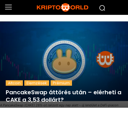
Altcoin
Elemzések
Prémium
PancakeSwap áttörés után – elérheti a
CAKE a 3,53 dollárt?
A PancakeSwap (CAKE) 28%-ot ralizott egy nap alatt – új lendület a DeFi-piacon