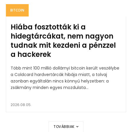
BITCOIN
Hiába fosztották ki a
hidegtárcákat, nem nagyon
tudnak mit kezdeni a pénzzel
a hackerek
Több mint 100 millió dollárnyi bitcoin került veszélybe
a Coldcard hardvertárcák hibája miatt, a tolvaj
azonban egyáltalán nincs könnyű helyzetben: a
zsákmány minden egyes mozdulata...
2026.08.05.
TOVÁBBIAK