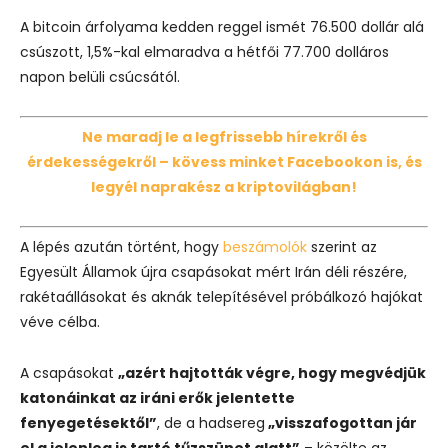
A bitcoin árfolyama kedden reggel ismét 76.500 dollár alá
csúszott, 1,5%-kal elmaradva a hétfői 77.700 dolláros
napon belüli csúcsától.
Ne maradj le a legfrissebb hírekről és
érdekességekről – kövess minket Facebookon is, és
legyél naprakész a kriptovilágban!
A lépés azután történt, hogy
beszámolók
szerint az
Egyesült Államok újra csapásokat mért Irán déli részére,
rakétaállásokat és aknák telepítésével próbálkozó hajókat
véve célba.
A csapásokat
„azért hajtották végre, hogy megvédjük
katonáinkat az iráni erők jelentette
fenyegetésektől”
, de a hadsereg
„visszafogottan jár
el a jelenleg is tartó tűzszünet alatt”
– közölte az