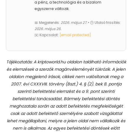
a pénz, a technológia és a bizalom
egyszerre változik.
📅 Megjelenés:
2026. május 27.
• 🕓 Utolsó frissítés:
2026. május 26.
✉️ Kapcsolat:
[email protected]
Tájékoztatás: A kriptoworld.hu oldalon található információk
és elemzések a szerzők magánvéleményét tükrözik. A jelen
oldalon megjelenő írások, cikkek nem valósítanak meg a
2007. évi CXXXVIII. törvény (Bszt.) 4. § (2). bek 8. pontja
szerinti befektetési elemzést és a 9. pont szerinti
befektetési tanácsadást.
Bármely befektetési döntés
meghozatala során az adott befektetés megfelelőségét
csak az adott befektető személyére szabott vizsgálattal
lehet megállapítani, melyre a jelen oldal nem vállalkozik és
nem is alkalmas. Az egyes befektetési döntések előtt