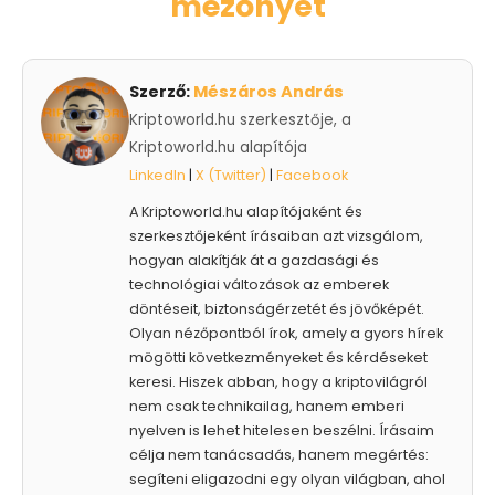
mezőnyét
Szerző:
Mészáros András
Kriptoworld.hu szerkesztője, a
Kriptoworld.hu alapítója
LinkedIn
|
X (Twitter)
|
Facebook
A Kriptoworld.hu alapítójaként és
szerkesztőjeként írásaiban azt vizsgálom,
hogyan alakítják át a gazdasági és
technológiai változások az emberek
döntéseit, biztonságérzetét és jövőképét.
Olyan nézőpontból írok, amely a gyors hírek
mögötti következményeket és kérdéseket
keresi. Hiszek abban, hogy a kriptovilágról
nem csak technikailag, hanem emberi
nyelven is lehet hitelesen beszélni. Írásaim
célja nem tanácsadás, hanem megértés:
segíteni eligazodni egy olyan világban, ahol