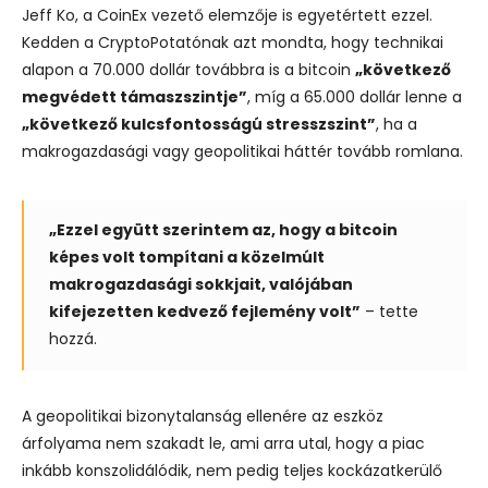
Jeff Ko, a CoinEx vezető elemzője is egyetértett ezzel.
Kedden a CryptoPotatónak azt mondta, hogy technikai
alapon a 70.000 dollár továbbra is a bitcoin
„következő
megvédett támaszszintje”
, míg a 65.000 dollár lenne a
„következő kulcsfontosságú stresszszint”
, ha a
makrogazdasági vagy geopolitikai háttér tovább romlana.
„Ezzel együtt szerintem az, hogy a bitcoin
képes volt tompítani a közelmúlt
makrogazdasági sokkjait, valójában
kifejezetten kedvező fejlemény volt”
– tette
hozzá.
A geopolitikai bizonytalanság ellenére az eszköz
árfolyama nem szakadt le, ami arra utal, hogy a piac
inkább konszolidálódik, nem pedig teljes kockázatkerülő