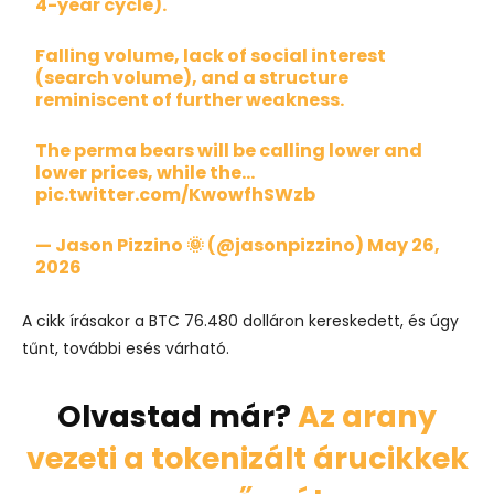
4-year cycle).
Falling volume, lack of social interest
(search volume), and a structure
reminiscent of further weakness.
The perma bears will be calling lower and
lower prices, while the…
pic.twitter.com/KwowfhSWzb
— Jason Pizzino 🌞 (@jasonpizzino)
May 26,
2026
A cikk írásakor a BTC 76.480 dolláron kereskedett, és úgy
tűnt, további esés várható.
Olvastad már?
Az arany
vezeti a tokenizált árucikkek