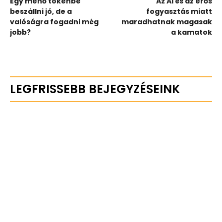
Egy menő tokenbe
Az AI és az erős
beszállni jó, de a
fogyasztás miatt
valóságra fogadni még
maradhatnak magasak
jobb?
a kamatok
LEGFRISSEBB BEJEGYZÉSEINK