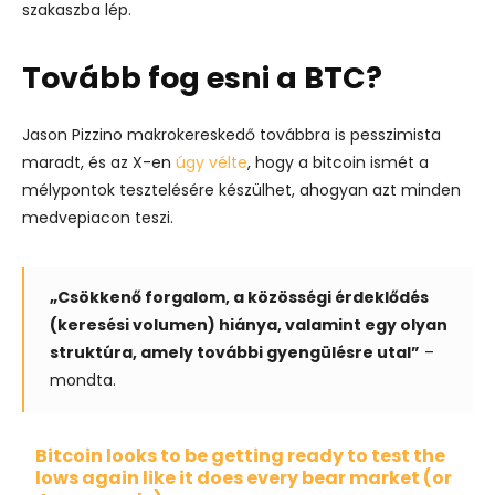
szakaszba lép.
Tovább fog esni a BTC?
Jason Pizzino makrokereskedő továbbra is pesszimista
maradt, és az X-en
úgy vélte
, hogy a bitcoin ismét a
mélypontok tesztelésére készülhet, ahogyan azt minden
medvepiacon teszi.
„Csökkenő forgalom, a közösségi érdeklődés
(keresési volumen) hiánya, valamint egy olyan
struktúra, amely további gyengülésre utal”
–
mondta.
Bitcoin looks to be getting ready to test the
lows again like it does every bear market (or