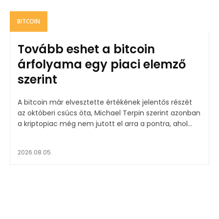
BITCOIN
Tovább eshet a bitcoin
árfolyama egy piaci elemző
szerint
A bitcoin már elvesztette értékének jelentős részét
az októberi csúcs óta, Michael Terpin szerint azonban
a kriptopiac még nem jutott el arra a pontra, ahol...
2026.08.05.