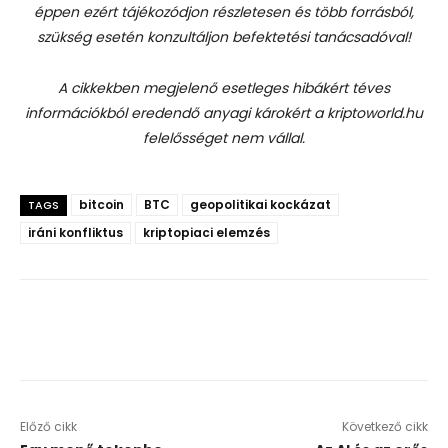
éppen ezért tájékozódjon részletesen és több forrásból,
szükség esetén konzultáljon befektetési tanácsadóval!
A cikkekben megjelenő esetleges hibákért téves
információkból eredendő anyagi károkért a kriptoworld.hu
felelősséget nem vállal.
bitcoin
BTC
geopolitikai kockázat
TAGS
iráni konfliktus
kriptopiaci elemzés
Előző cikk
Következő cikk