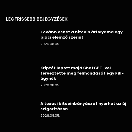
LEGFRISSEBB BEJEGYZÉSEK
Tovább eshet a bitcoin árfolyama egy
piaci elemző szerint
2026.08.05.
Kriptót lopott majd ChatGPT-vel
terveztette meg felmondását egy FBI-
ügynök
2026.08.05.
A texasi bitcoinbányászat nyerhet az új
szigorításon
2026.08.05.