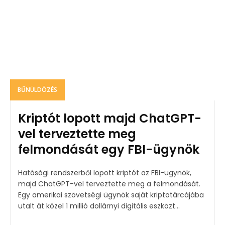
BŰNÜLDÖZÉS
Kriptót lopott majd ChatGPT-
vel terveztette meg
felmondását egy FBI-ügynök
Hatósági rendszerből lopott kriptót az FBI-ügynök,
majd ChatGPT-vel terveztette meg a felmondását.
Egy amerikai szövetségi ügynök saját kriptotárcájába
utalt át közel 1 millió dollárnyi digitális eszközt...