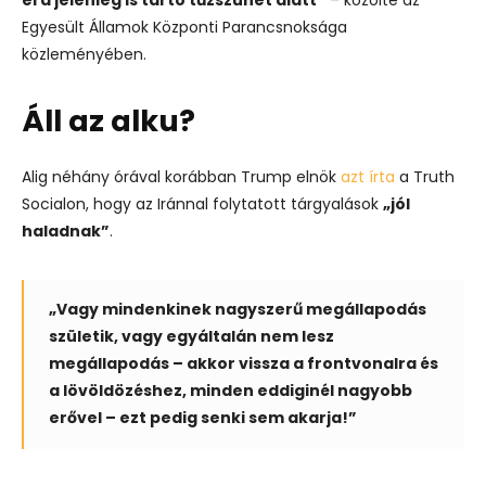
Egyesült Államok Központi Parancsnoksága
közleményében.
Áll az alku?
Alig néhány órával korábban Trump elnök
azt írta
a Truth
Socialon, hogy az Iránnal folytatott tárgyalások
„jól
haladnak”
.
„Vagy mindenkinek nagyszerű megállapodás
születik, vagy egyáltalán nem lesz
megállapodás – akkor vissza a frontvonalra és
a lövöldözéshez, minden eddiginél nagyobb
erővel – ezt pedig senki sem akarja!”