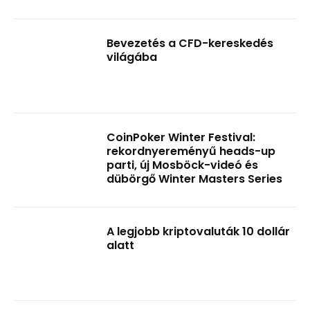
Bevezetés a CFD-kereskedés
világába
CoinPoker Winter Festival:
rekordnyereményű heads-up
parti, új Mosböck-videó és
dübörgő Winter Masters Series
A legjobb kriptovaluták 10 dollár
alatt