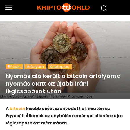
Bitcoin
Árfolyam
Kriptopiac
Nyomás alá került a bitcoin árfolyama
nyomás alatt az újabb iráni
légicsapások után
Már senki sem tweetel a bitcoinról, a kriptós X elcsendesedett
A
bitcoin
kisebb esést szenvedett el, miután az
Egyesült Államok az enyhülés reményei ellenére újra
légicsapásokat mért Iránra.