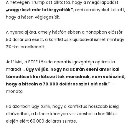
A hétvégén Trump azt állította, hogy a megállapodást
„nagyrészt már letárgyalták”
, ami reményeket keltett,
hogy a héten véglegesítik.
A nyersolaj ára, amely hétfőn ebben a hónapban először
90 dollár alá esett, a konfliktus kiújulásával ismét mintegy
2%-kal emelkedett.
Jeff Mei, a BTSE tőzsde operatív igazgatója optimista
maradt.
„Úgy véljük, hogy ha az Irán elleni amerikai
támadások korlátozottak maradnak, nem valószínű,
hogy a bitcoin a 70.000 dolláros szint alá esik”
–
mondta.
Ha azonban úgy tűnik, hogy a konfliktus hosszabb ideig
elhúzódhat, a bitcoin könnyen visszaeshet a konfliktus
elején elért 60.000 dolláros szintre.