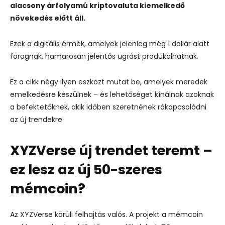
alacsony árfolyamú kriptovaluta kiemelkedő
növekedés előtt áll.
Ezek a digitális érmék, amelyek jelenleg még 1 dollár alatt
forognak, hamarosan jelentős ugrást produkálhatnak.
Ez a cikk négy ilyen eszközt mutat be, amelyek meredek
emelkedésre készülnek – és lehetőséget kínálnak azoknak
a befektetőknek, akik időben szeretnének rákapcsolódni
az új trendekre.
XYZVerse új trendet teremt –
ez lesz az új 50-szeres
mémcoin?
Az XYZVerse körüli felhajtás valós. A projekt a mémcoin