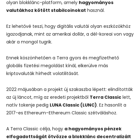
olyan blokklánc-platform, amely
hagyományos
valutákhoz kötött stabilcoinokat
használ.
Ez lehetővé teszi, hogy digitális valutái olyan eszközökhöz
igazodjanak, mint az amerikai dollár, a dél-koreai von vagy
akár a mongol tugrik.
Ennek köszönhetően a Terra gyors és megfizethető
globális fizetési megoldást kínál, elkerülve más
kriptovaluták hírhedt volatilitását.
2022 májusában a projekt új szakaszba lépett: elindították
az új láncot, míg az eredeti projektből
Terra Classic
lett,
natív tokenje pedig
LUNA Classic (LUNC)
. Ez hasonlít a
2017-es Ethereum–Ethereum Classic szétváláshoz.
A Terra Classic célja, hogy
a hagyományos pénzek
elfogadottságát ötvözze a blokklánc decentralizált