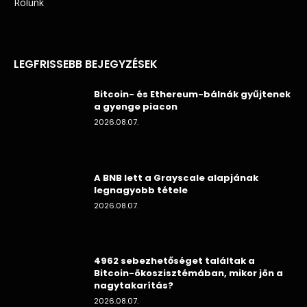
Rólunk
LEGFRISSEBB BEJEGYZÉSEK
Bitcoin- és Ethereum-bálnák gyűjtenek
a gyenge piacon
2026.08.07.
A BNB lett a Grayscale alapjának
legnagyobb tétele
2026.08.07.
4962 sebezhetőséget találtak a
Bitcoin-ökoszisztémában, mikor jön a
nagytakarítás?
2026.08.07.