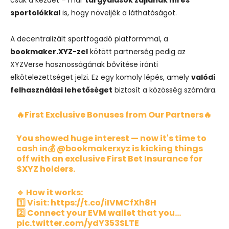
sportolókkal
is, hogy növeljék a láthatóságot.
A decentralizált sportfogadó platformmal, a
bookmaker.XYZ-zel
kötött partnerség pedig az
XYZVerse hasznosságának bővítése iránti
elkötelezettséget jelzi. Ez egy komoly lépés, amely
valódi
felhasználási lehetőséget
biztosít a közösség számára.
🔥First Exclusive Bonuses from Our Partners🔥
You showed huge interest — now it's time to
cash in💰
@bookmakerxyz
is kicking things
off with an exclusive First Bet Insurance for
$XYZ
holders.
🔹 How it works:
1️⃣ Visit:
https://t.co/iIVMCfXh8H
2️⃣ Connect your EVM wallet that you…
pic.twitter.com/ydY353SLTE