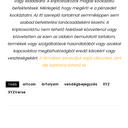
vagy eladására. A kriptoeszközök magas kockázatú
befektetések. Mérlegeld, hogy megérti-e a pénzedet
kockáztatni. Az itt szereplő tartalmat semmiképpen sem
szabad befektetési tanácsadásként kezelni. A
Kriptoworld.hu nem tehető felelőssé közvetlenül vagy
közvetetten az ezen az oldalon bemutatott tartalom,
termékek vagy szolgáltatások használatából vagy azokkal
kapcsolatos megbízhatóságból eredő károkért vagy
veszteségekért.
A témában javasoljuk saját cikkünket, ami
ide kattintva érhető el.
altcoin
árfolyam
vendégbejegyzés
XYZ
TAGS
XYZVerse