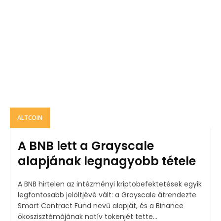
ALTCOIN
A BNB lett a Grayscale
alapjának legnagyobb tétele
A BNB hirtelen az intézményi kriptobefektetések egyik
legfontosabb jelöltjévé vált: a Grayscale átrendezte
Smart Contract Fund nevű alapját, és a Binance
ökoszisztémájának natív tokenjét tette...