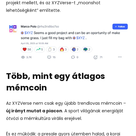
projekt mellett, és az XYZVerse-t „moonshot
lehetőségként” említette.
Több, mint egy átlagos
mémcoin
Az XYZVerse nem csak egy újabb trendlovas mémcoin –
új irányt mutat a piacon
. A sport világának energiáját
ötvözi a mémkultúra virális erejével.
És ez működik: a presale gyors ütemben halad, a korai