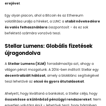
erejével
.
Egy olyan piacon, ahol a Bitcoin és az Ethereum
volatilitása uralja a híreket, a LUNC a
stabil növekedésre
és valós felhasználásra
összpontosít – és ez sok
befektető számára vonzóvá teszi.
Stellar Lumens: Globális fizetések
újragondolva
A
Stellar Lumens (XLM)
forradalmasítja azt, ahogy a
világon pénzt mozgatunk. A 2014-ben indított Stellar egy
decentralizált hálózat
, amely a blokklánc segítségével
teszi lehetővé az
olcsó és gyors átutalásokat
.
Ahelyett, hogy kiváltaná a bankokat, a Stellar célja, hogy
összekösse a különböző pénzügyi rendszereket
. Nem
egyetlen valutára épül – lehetővé teszi, hogy bármilyen