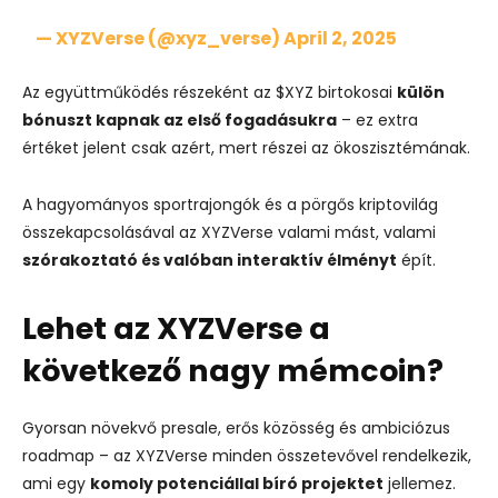
— XYZVerse (@xyz_verse)
April 2, 2025
Az együttműködés részeként az $XYZ birtokosai
külön
bónuszt kapnak az első fogadásukra
– ez extra
értéket jelent csak azért, mert részei az ökoszisztémának.
A hagyományos sportrajongók és a pörgős kriptovilág
összekapcsolásával az XYZVerse valami mást, valami
szórakoztató és valóban interaktív élményt
épít.
Lehet az XYZVerse a
következő nagy mémcoin?
Gyorsan növekvő presale, erős közösség és ambiciózus
roadmap – az XYZVerse minden összetevővel rendelkezik,
ami egy
komoly potenciállal bíró projektet
jellemez.