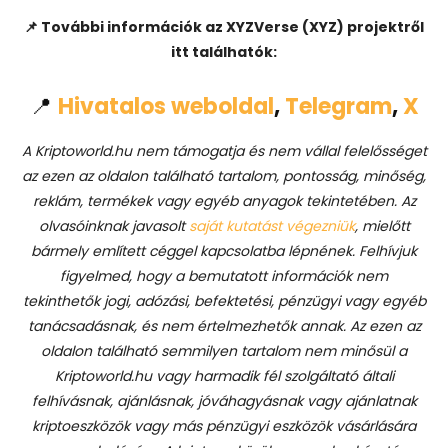
📌 További információk az XYZVerse (XYZ) projektről
itt találhatók:
📍
Hivatalos weboldal
,
Telegram
,
X
A Kriptoworld.hu nem támogatja és nem vállal felelősséget
az ezen az oldalon található tartalom, pontosság, minőség,
reklám, termékek vagy egyéb anyagok tekintetében. Az
olvasóinknak javasolt
saját kutatást végezniük
, mielőtt
bármely említett céggel kapcsolatba lépnének. Felhívjuk
figyelmed, hogy a bemutatott információk nem
tekinthetők jogi, adózási, befektetési, pénzügyi vagy egyéb
tanácsadásnak, és nem értelmezhetők annak. Az ezen az
oldalon található semmilyen tartalom nem minősül a
Kriptoworld.hu vagy harmadik fél szolgáltató általi
felhívásnak, ajánlásnak, jóváhagyásnak vagy ajánlatnak
kriptoeszközök vagy más pénzügyi eszközök vásárlására