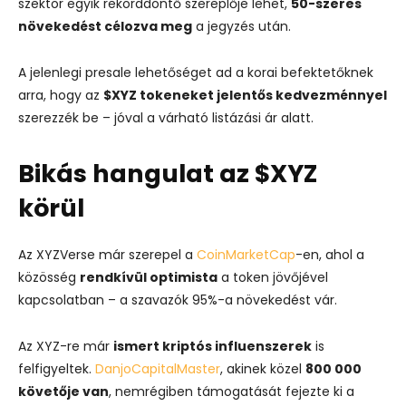
szektor egyik rekorddöntő szereplője lehet,
50-szeres
növekedést célozva meg
a jegyzés után.
A jelenlegi presale lehetőséget ad a korai befektetőknek
arra, hogy az
$XYZ tokeneket jelentős kedvezménnyel
szerezzék be – jóval a várható listázási ár alatt.
Bikás hangulat az $XYZ
körül
Az XYZVerse már szerepel a
CoinMarketCap
-en, ahol a
közösség
rendkívül optimista
a token jövőjével
kapcsolatban – a szavazók 95%-a növekedést vár.
Az XYZ-re már
ismert kriptós influenszerek
is
felfigyeltek.
DanjoCapitalMaster
, akinek közel
800 000
követője van
, nemrégiben támogatását fejezte ki a