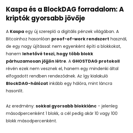
Kaspa és a BlockDAG forradalom: A
kriptók gyorsabb jövője
A
Kaspa
egy új szereplő a digitális pénzek világában. A
Bitcoinhoz hasonlóan
proof-of-work rendszert
használ,
de egy nagy újítással: nem egyenként építi a blokkokat,
hanem
lehetővé teszi, hogy több blokk
párhuzamosan jöjjön létre
. A
GHOSTDAG protokoll
révén ezek nem vesznek el, hanem egy mindenki által
elfogadott rendben rendeződnek. Az így kialakuló
BlockDAG-hálózat
inkább egy hálóra, mint láncra
hasonlít.
Az eredmény:
sokkal gyorsabb blokklánc
– jelenleg
másodpercenként 1 blokk, a cél pedig akár 10 vagy 100
blokk másodpercenként.