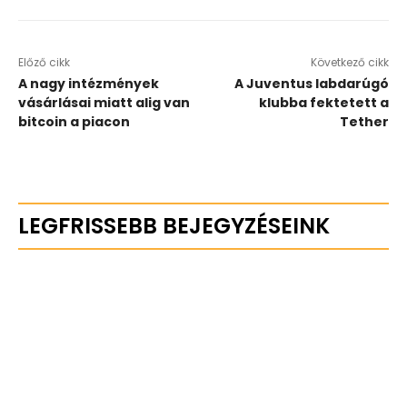
Előző cikk
Következő cikk
A nagy intézmények
A Juventus labdarúgó
vásárlásai miatt alig van
klubba fektetett a
bitcoin a piacon
Tether
LEGFRISSEBB BEJEGYZÉSEINK