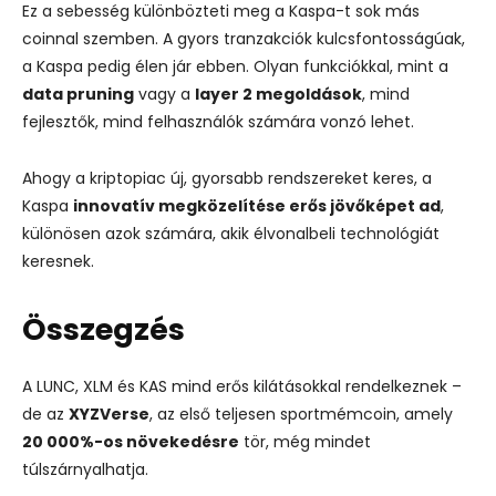
Ez a sebesség különbözteti meg a Kaspa-t sok más
coinnal szemben. A gyors tranzakciók kulcsfontosságúak,
a Kaspa pedig élen jár ebben. Olyan funkciókkal, mint a
data pruning
vagy a
layer 2 megoldások
, mind
fejlesztők, mind felhasználók számára vonzó lehet.
Ahogy a kriptopiac új, gyorsabb rendszereket keres, a
Kaspa
innovatív megközelítése erős jövőképet ad
,
különösen azok számára, akik élvonalbeli technológiát
keresnek.
Összegzés
A LUNC, XLM és KAS mind erős kilátásokkal rendelkeznek –
de az
XYZVerse
, az első teljesen sportmémcoin, amely
20 000%-os növekedésre
tör, még mindet
túlszárnyalhatja.