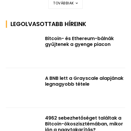
TOVÁBBIAK
LEGOLVASOTTABB HÍREINK
Bitcoin- és Ethereum-bálnák
gyűjtenek a gyenge piacon
A BNB lett a Grayscale alapjának
legnagyobb tétele
4962 sebezhetőséget találtak a
Bitcoin-ökoszisztémában, mikor
jön a nagytakarítás?