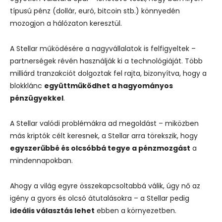
típusú pénz (dollár, euró, bitcoin stb.) könnyedén
mozogjon a hálózaton keresztül.
A Stellar működésére a nagyvállalatok is felfigyeltek –
partnerségek révén használják ki a technológiáját. Több
milliárd tranzakciót dolgoztak fel rajta, bizonyítva, hogy a
blokklánc
együttműködhet a hagyományos
pénzügyekkel
.
A Stellar valódi problémákra ad megoldást – miközben
más kriptók célt keresnek, a Stellar arra törekszik, hogy
egyszerűbbé és olcsóbbá tegye a pénzmozgást
a
mindennapokban.
Ahogy a világ egyre összekapcsoltabbá válik, úgy nő az
igény a gyors és olcsó átutalásokra – a Stellar pedig
ideális választás lehet
ebben a környezetben.