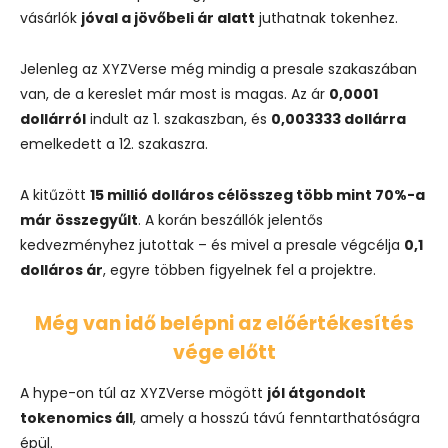
vásárlók
jóval a jövőbeli ár alatt
juthatnak tokenhez.
Jelenleg az XYZVerse még mindig a presale szakaszában
van, de a kereslet már most is magas. Az ár
0,0001
dollárról
indult az 1. szakaszban, és
0,003333 dollárra
emelkedett a 12. szakaszra.
A kitűzött
15 millió dolláros célösszeg több mint 70%-a
már összegyűlt
. A korán beszállók jelentős
kedvezményhez jutottak – és mivel a presale végcélja
0,1
dolláros ár
, egyre többen figyelnek fel a projektre.
Még van idő belépni az előértékesítés
vége előtt
A hype-on túl az XYZVerse mögött
jól átgondolt
tokenomics áll
, amely a hosszú távú fenntarthatóságra
épül.