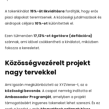
A tokenkínálat
15%-át likviditásra
fordítják, hogy erős
piaci alapokat teremtsenek. A közösségi jutalmazások és
airdropok céljaira
10%-ot
különítettek el.
Ezen túlmenően
17,13%-ot égetésre (deflációra)
szánnak, ami idővel csökkentheti a kínálatot, miközben
fokozza a keresletet.
Közösségvezérelt projekt
nagy tervekkel
Ami igazán megkülönbözteti az XYZVerse-t, az a
közösségi bevonás
. A csapat nemrég indította el
Ambassador Programját
, amelyben a projekt
támogatásáért ingyenes tokeneket lehet szerezni. És ez
csak a kezdet – már
tárgyalások zajlanak híres