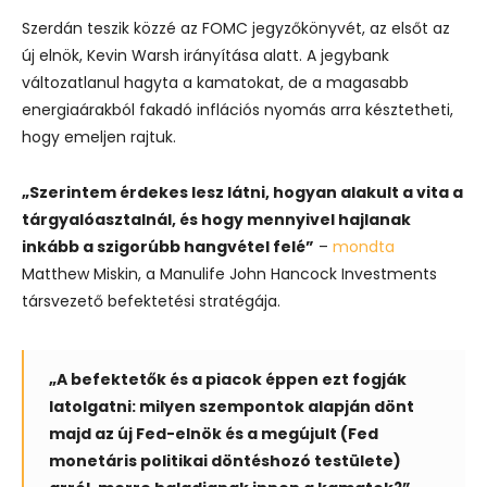
Szerdán teszik közzé az FOMC jegyzőkönyvét, az elsőt az
új elnök, Kevin Warsh irányítása alatt. A jegybank
változatlanul hagyta a kamatokat, de a magasabb
energiaárakból fakadó inflációs nyomás arra késztetheti,
hogy emeljen rajtuk.
„Szerintem érdekes lesz látni, hogyan alakult a vita a
tárgyalóasztalnál, és hogy mennyivel hajlanak
inkább a szigorúbb hangvétel felé”
–
mondta
Matthew Miskin, a Manulife John Hancock Investments
társvezető befektetési stratégája.
„A befektetők és a piacok éppen ezt fogják
latolgatni: milyen szempontok alapján dönt
majd az új Fed-elnök és a megújult (Fed
monetáris politikai döntéshozó testülete)