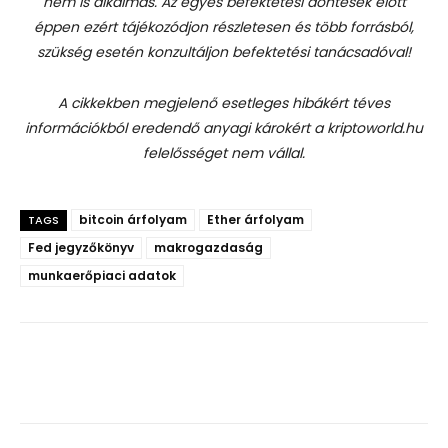
nem is alkalmas. Az egyes befektetési döntések előtt
éppen ezért tájékozódjon részletesen és több forrásból,
szükség esetén konzultáljon befektetési tanácsadóval!
A cikkekben megjelenő esetleges hibákért téves
információkból eredendő anyagi károkért a kriptoworld.hu
felelősséget nem vállal.
bitcoin árfolyam
Ether árfolyam
TAGS
Fed jegyzőkönyv
makrogazdaság
munkaerőpiaci adatok