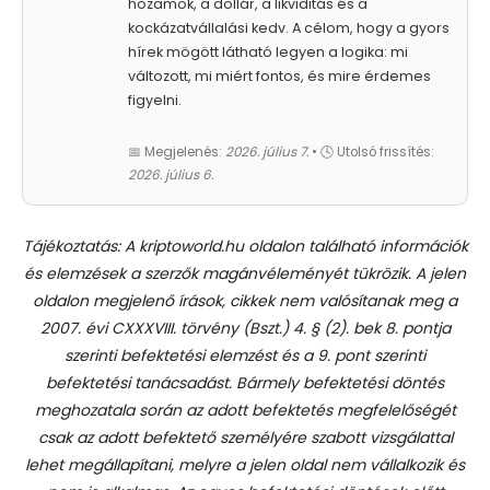
hozamok, a dollár, a likviditás és a
kockázatvállalási kedv. A célom, hogy a gyors
hírek mögött látható legyen a logika: mi
változott, mi miért fontos, és mire érdemes
figyelni.
📅 Megjelenés:
2026. július 7.
• 🕓 Utolsó frissítés:
2026. július 6.
Tájékoztatás: A kriptoworld.hu oldalon található információk
és elemzések a szerzők magánvéleményét tükrözik. A jelen
oldalon megjelenő írások, cikkek nem valósítanak meg a
2007. évi CXXXVIII. törvény (Bszt.) 4. § (2). bek 8. pontja
szerinti befektetési elemzést és a 9. pont szerinti
befektetési tanácsadást.
Bármely befektetési döntés
meghozatala során az adott befektetés megfelelőségét
csak az adott befektető személyére szabott vizsgálattal
lehet megállapítani, melyre a jelen oldal nem vállalkozik és