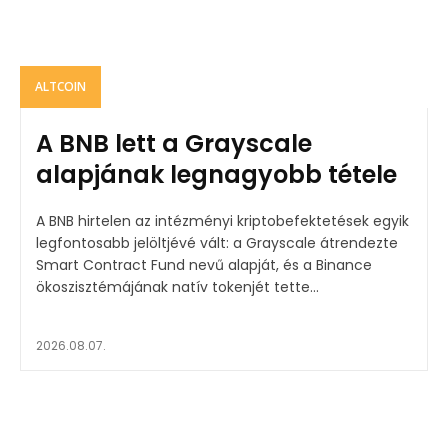
ALTCOIN
A BNB lett a Grayscale
alapjának legnagyobb tétele
A BNB hirtelen az intézményi kriptobefektetések egyik
legfontosabb jelöltjévé vált: a Grayscale átrendezte
Smart Contract Fund nevű alapját, és a Binance
ökoszisztémájának natív tokenjét tette...
2026.08.07.