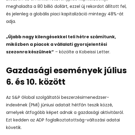
meghaladta a 80 billió dollárt, ezzel új rekordot állított fel,
és jelenleg a globális piaci kapitalizáció mintegy 48%-át
adja.
„Újabb nagy kilengésekkel teli hétre számítunk,
miközben a piacok a vállalati gyorsjelentési
szezonra készülnek”
– közölte a Kobeissi Letter.
Gazdasági események július
6. és 10. között
Az S&P Global szolgáltatói beszerzésimenedzser-
indexének (PMI) júniusi adatait hétfőn teszik közzé,
amelyek átfogóbb képet adnak a gazdasági aktivitásról.
Ezt kedden az ADP foglalkoztatottság-változási adatai
követik.