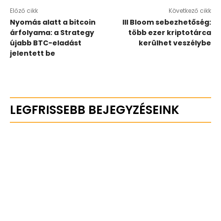
Előző cikk
Következő cikk
Nyomás alatt a bitcoin
Ill Bloom sebezhetőség:
árfolyama: a Strategy
több ezer kriptotárca
újabb BTC-eladást
kerülhet veszélybe
jelentett be
LEGFRISSEBB BEJEGYZÉSEINK