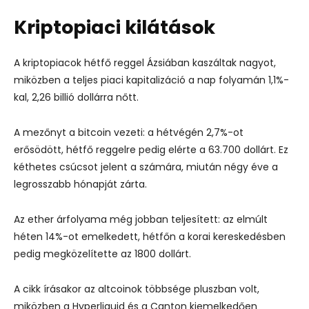
Kriptopiaci kilátások
A kriptopiacok hétfő reggel Ázsiában kaszáltak nagyot,
miközben a teljes piaci kapitalizáció a nap folyamán 1,1%-
kal, 2,26 billió dollárra nőtt.
A mezőnyt a bitcoin vezeti: a hétvégén 2,7%-ot
erősödött, hétfő reggelre pedig elérte a 63.700 dollárt. Ez
kéthetes csúcsot jelent a számára, miután négy éve a
legrosszabb hónapját zárta.
Az ether árfolyama még jobban teljesített: az elmúlt
héten 14%-ot emelkedett, hétfőn a korai kereskedésben
pedig megközelítette az 1800 dollárt.
A cikk írásakor az altcoinok többsége pluszban volt,
miközben a Hyperliquid és a Canton kiemelkedően