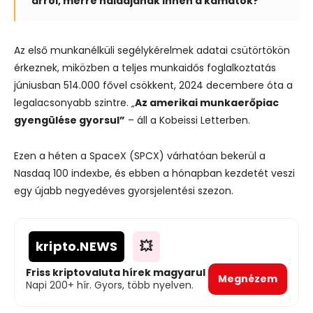
arról, merre haladjanak innen a kamatok?”
Az első munkanélküli segélykérelmek adatai csütörtökön
érkeznek, miközben a teljes munkaidős foglalkoztatás
júniusban 514.000 fővel csökkent, 2024 decembere óta a
legalacsonyabb szintre. „
Az amerikai munkaerőpiac
gyengülése gyorsul”
– áll a Kobeissi Letterben.
Ezen a héten a SpaceX (SPCX) várhatóan bekerül a
Nasdaq 100 indexbe, és ebben a hónapban kezdetét veszi
egy újabb negyedéves gyorsjelentési szezon.
kripto
.NEWS
💥
Friss kriptovaluta hírek magyarul
Megnézem
Napi 200+ hír. Gyors, több nyelven.