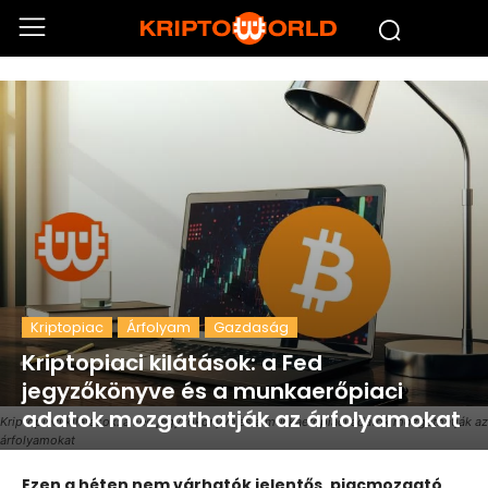
Kriptopiac
Árfolyam
Gazdaság
Kriptopiaci kilátások: a Fed
jegyzőkönyve és a munkaerőpiaci
adatok mozgathatják az árfolyamokat
Kriptopiaci kilátások: a Fed jegyzőkönyve és a munkaerőpiaci adatok mozgathatják az
árfolyamokat
Ezen a héten nem várhatók jelentős, piacmozgató