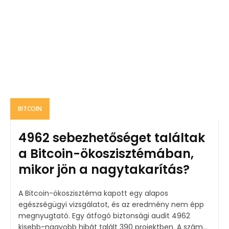
BITCOIN
4962 sebezhetőséget találtak
a Bitcoin-ökoszisztémában,
mikor jön a nagytakarítás?
A Bitcoin-ökoszisztéma kapott egy alapos
egészségügyi vizsgálatot, és az eredmény nem épp
megnyugtató. Egy átfogó biztonsági audit 4962
kisebb-nagyobb hibát talált 390 projektben. A szám...