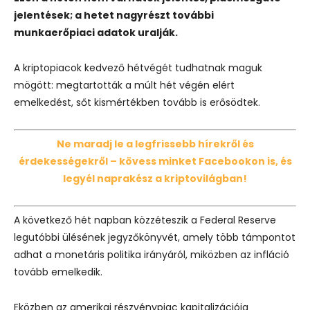
jelentések; a hetet nagyrészt további
munkaerőpiaci adatok uralják.
A kriptopiacok kedvező hétvégét tudhatnak maguk
mögött: megtartották a múlt hét végén elért
emelkedést, sőt kismértékben tovább is erősödtek.
Ne maradj le a legfrissebb hírekről és
érdekességekről – kövess minket Facebookon is, és
legyél naprakész a kriptovilágban!
A következő hét napban közzéteszik a Federal Reserve
legutóbbi ülésének jegyzőkönyvét, amely több támpontot
adhat a monetáris politika irányáról, miközben az infláció
tovább emelkedik.
Eközben az amerikai részvénypiac kapitalizációja