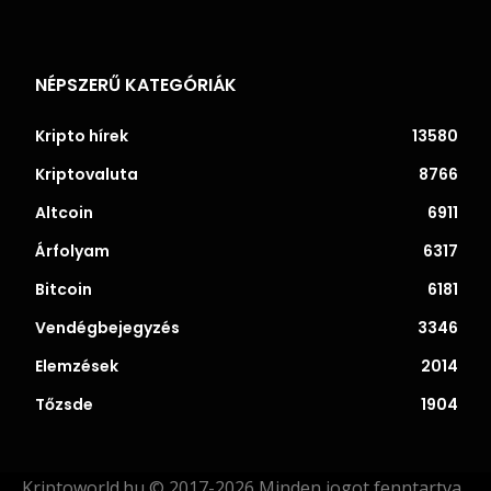
NÉPSZERŰ KATEGÓRIÁK
Kripto hírek
13580
Kriptovaluta
8766
Altcoin
6911
Árfolyam
6317
Bitcoin
6181
Vendégbejegyzés
3346
Elemzések
2014
Tőzsde
1904
Kriptoworld.hu © 2017-2026 Minden jogot fenntartva.