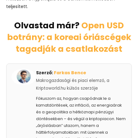
teljesített.
Olvastad már?
Open USD
botrány: a koreai óriáscégek
tagadják a csatlakozást
Szerző:
Farkas Bence
Makrogazdasági és piaci elemző, a
Kriptoworld.hu külsős szerzője
Fókuszom az, hogyan csapódnak le a
kamatdöntések, az infláció, az energiaárak
és a geopolitika a hétköznapi pénzügyi
döntésekben – és végül a kriptopiacon. Nem
„árjóslásban” utazom, hanem a
háttérfolyamatokban: mit üzennek a