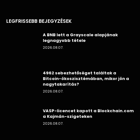
LEGFRISSEBB BEJEGYZÉSEK
A BNB lett a Grayscale alapjának
legnagyobb tétele
2026.08.07.
4962 sebezhetőséget találtak a
Bitcoin-ökoszisztémában, mikor jön a
nagytakarítás?
2026.08.07.
VASP-licencet kapott a Blockchain.com
a Kajmán-szigeteken
2026.08.07.