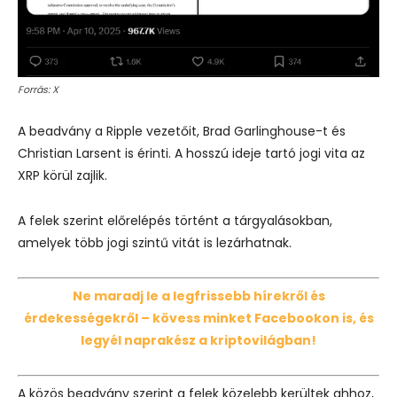
Forrás: X
A beadvány a Ripple vezetőit, Brad Garlinghouse-t és
Christian Larsent is érinti. A hosszú ideje tartó jogi vita az
XRP körül zajlik.
A felek szerint előrelépés történt a tárgyalásokban,
amelyek több jogi szintű vitát is lezárhatnak.
Ne maradj le a legfrissebb hírekről és
érdekességekről – kövess minket Facebookon is, és
legyél naprakész a kriptovilágban!
A közös beadvány szerint a felek közelebb kerültek ahhoz,