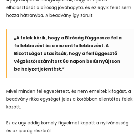
elhalasztását a bíróság jóváhagyta, és ez egyik felet sem
hozza hátrányba. A beadvány így zárult:
„A felek kérik, hogy a Bíróság függessze fel a
fellebbezést és a viszontfellebbezést. A
Bizottságot utasítsák, hogy a felfüggesztő
végzéstől számított 60 napon belül nyújtson
be helyzetjelentést.”
Mivel minden fél egyetértett, és nem emeltek kifogást, a
beadvány ritka egységet jelez a korábban ellentétes felek
között.
Ez az ügy eddig komoly figyelmet kapott a nyilvánosság
és az iparág részéről.