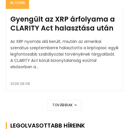
ALTCOIN
Gyengült az XRP árfolyama a
CLARITY Act halasztása után
Az XRP nyomás alá került, miután az amerikai
szenátus szeptemberre halasztotta a kriptopiac egyik
legfontosabb szabályozási törvényének tárgyalását.
A CLARITY Act körüli bizonytalanság ezúttal
elsősorban a...
2026.08.08.
TOVÁBBIAK
LEGOLVASOTTABB HÍREINK