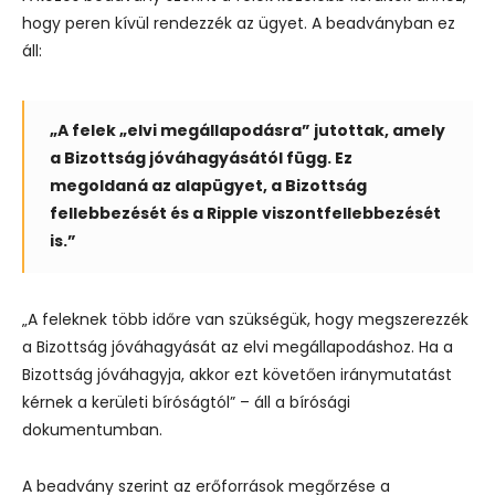
hogy peren kívül rendezzék az ügyet. A beadványban ez
áll:
„A felek „elvi megállapodásra” jutottak, amely
a Bizottság jóváhagyásától függ. Ez
megoldaná az alapügyet, a Bizottság
fellebbezését és a Ripple viszontfellebbezését
is.”
„A feleknek több időre van szükségük, hogy megszerezzék
a Bizottság jóváhagyását az elvi megállapodáshoz. Ha a
Bizottság jóváhagyja, akkor ezt követően iránymutatást
kérnek a kerületi bíróságtól” – áll a bírósági
dokumentumban.
A beadvány szerint az erőforrások megőrzése a