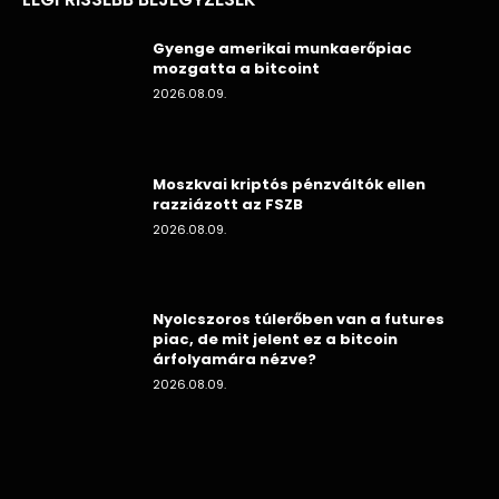
Gyenge amerikai munkaerőpiac
mozgatta a bitcoint
2026.08.09.
Moszkvai kriptós pénzváltók ellen
razziázott az FSZB
2026.08.09.
Nyolcszoros túlerőben van a futures
piac, de mit jelent ez a bitcoin
árfolyamára nézve?
2026.08.09.