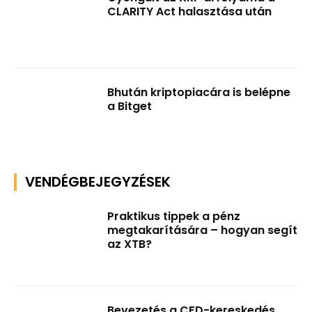
CLARITY Act halasztása után
Bhután kriptopiacára is belépne
a Bitget
VENDÉGBEJEGYZÉSEK
Praktikus tippek a pénz
megtakarítására – hogyan segít
az XTB?
Bevezetés a CFD-kereskedés