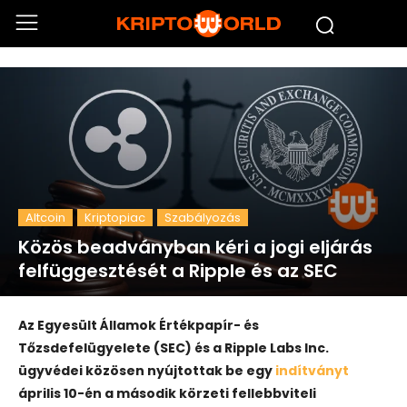
Altcoin
Kriptopiac
Szabályozás
Közös beadványban kéri a jogi eljárás
felfüggesztését a Ripple és az SEC
Az Egyesült Államok Értékpapír- és
Tőzsdefelügyelete (SEC) és a Ripple Labs Inc.
ügyvédei közösen nyújtottak be egy
indítványt
április 10-én a második körzeti fellebbviteli