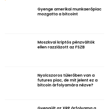
Gyenge amerikai munkaerőpiac
mozgatta a bitcoint
Moszkvai kriptós pénzváltók
ellen razziázott az FSZB
Nyolcszoros túlerőben van a
futures piac, de mit jelent ez a
bitcoin árfolyamára nézve?
Gyengült az XRP árfolyama a