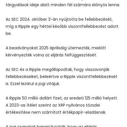
tárgyalások ideje alatt minden fél számára előnyös lenne.
Az SEC 2024. október 3-án nyújtotta be fellebbezését,
míg a Ripple egy héttel később viszontfellebbezést adott
be.
A beadványokat 2025 áprilisáig ütemezték, mielőtt
kérvényezték volna az eljárás felfüggesztését.
Az SEC és a Ripple megállapodtak, hogy visszavonják
fellebbezéseiket, beleértve a Ripple viszontfellebbezését
is. Ezzel lezárul a jogi vitájuk.
A Ripple 50 millió dollárt fizet, az eredeti 125 millió helyett.
A 2023-as ítélet szerint az XRP nyilvános tőzsdei
értékesítése nem számított értékpapír-eladásnak.
A jogi csapatok hangsúlyozták, hogy az eljárás