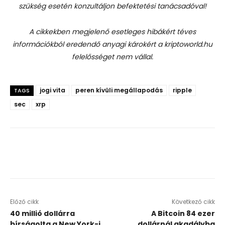
szükség esetén konzultáljon befektetési tanácsadóval!
A cikkekben megjelenő esetleges hibákért téves
információkból eredendő anyagi károkért a kriptoworld.hu
felelősséget nem vállal.
jogi vita
peren kívüli megállapodás
ripple
TAGS
sec
xrp
Előző cikk
Következő cikk
40 millió dollárra
A Bitcoin 84 ezer
bírságolta a New York-i
dollárnál akadályba