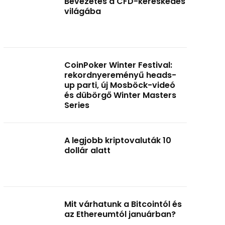
Bevezetés a CFD-kereskedés
világába
CoinPoker Winter Festival:
rekordnyereményű heads-
up parti, új Mosböck-videó
és dübörgő Winter Masters
Series
A legjobb kriptovaluták 10
dollár alatt
Mit várhatunk a Bitcointól és
az Ethereumtól januárban?