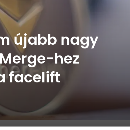
um újabb nagy
 Merge-hez
 facelift