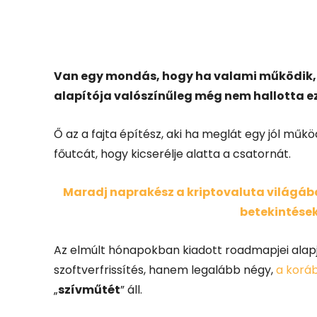
Facebook
X
Van egy mondás, hogy ha valami működik, ak
alapítója valószínűleg még nem hallotta ez
Ő az a fajta építész, aki ha meglát egy jól műkö
főutcát, hogy kicserélje alatta a csatornát.
Maradj naprakész a kriptovaluta világában
betekintések
Az elmúlt hónapokban kiadott roadmapjei alap
szoftverfrissítés, hanem legalább négy,
a korá
„
szívműtét
” áll.