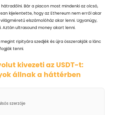
hátradőlni. Bár a piacon most mindenki az olcsó,
gosan kijelentette, hogy az Ethereum nem erről akar
, világméretű elszámolóház akar lenni.
Ugyanúgy,
. Aztán ultrasound money akart lenni.
megint ripityára szedjék és újra összerakják a lánc
ogják tenni.
olut kivezeti az USDT-t:
yok állnak a háttérben
ülsős szerzője