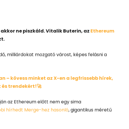
kor ne piszkáld. Vitalik Buterin, az
Ethereum
t.
dő, milliárdokat mozgató várost, képes felásni a
 – kövess minket az X-en a legfrissebb hírek,
 és trendekért!🚀
ján az Ethereum előtt nem egy sima
bbi hírhedt Merge-hez hasonló
, gigantikus méretű