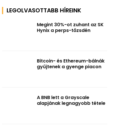
LEGOLVASOTTABB HÍREINK
Megint 30%-ot zuhant az SK
Hynix a perps-tőzsdén
Bitcoin- és Ethereum-bálnák
gyűjtenek a gyenge piacon
A BNB lett a Grayscale
alapjának legnagyobb tétele