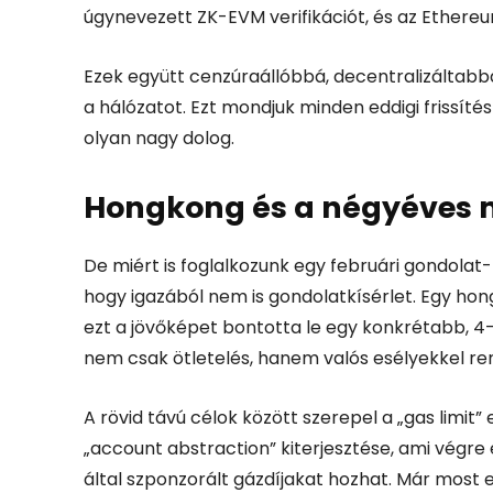
úgynevezett ZK-EVM verifikációt, és az Ethereum
Ezek együtt cenzúraállóbbá, decentralizáltab
a hálózatot. Ezt mondjuk minden eddigi frissíté
olyan nagy dolog.
Hongkong és a négyéves 
De miért is foglalkozunk egy februári gondolat-
hogy igazából nem is gondolatkísérlet.
Egy hong
ezt a jövőképet bontotta le egy konkrétabb, 4
nem csak ötletelés, hanem valós esélyekkel ren
A rövid távú célok között szerepel a „gas limit
„account abstraction” kiterjesztése, ami végr
által szponzorált gázdíjakat hozhat.
Már most e