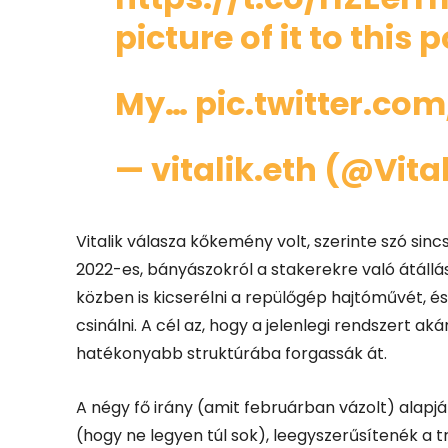
picture of it to this p
My…
pic.twitter.co
— vitalik.eth (@Vita
Vitalik válasza kőkemény volt, szerinte szó sincs
2022-es, bányászokról a stakerekre való átállá
közben is kicserélni a repülőgép hajtóművét, é
csinálni.
A cél az, hogy a jelenlegi rendszert ak
hatékonyabb struktúrába forgassák át.
A négy fő irány (amit februárban vázolt) alapj
(hogy ne legyen túl sok), leegyszerűsítenék a 