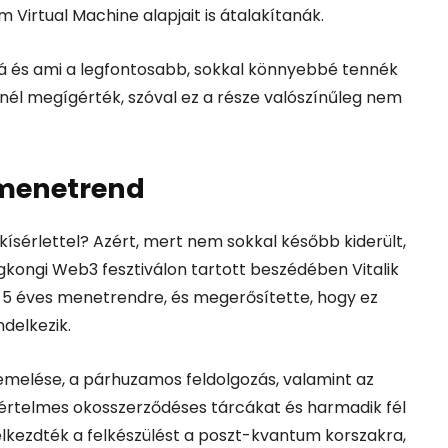
 Virtual Machine alapjait is átalakítanák.
bá és ami a legfontosabb, sokkal könnyebbé tennék
snél megígérték, szóval ez a része valószínűleg nem
menetrend
kísérlettel? Azért, mert nem sokkal később kiderült,
kongi Web3 fesztiválon tartott beszédében Vitalik
-5 éves menetrendre, és megerősítette, hogy ez
delkezik.
” emelése, a párhuzamos feldolgozás, valamint az
e értelmes okosszerződéses tárcákat és harmadik fél
lkezdték a felkészülést a poszt-kvantum korszakra,