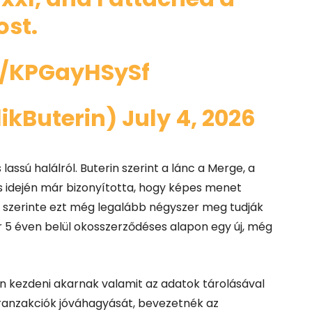
ost.
m/KPGayHSySf
likButerin)
July 4, 2026
 lassú halálról. Buterin szerint a lánc a Merge, a
s idején már bizonyította, hogy képes menet
s szerinte ezt még legalább négyszer meg tudják
ár 5 éven belül okosszerződéses alapon egy új, még
án kezdeni akarnak valamit az adatok tárolásával
tranzakciók jóváhagyását, bevezetnék az