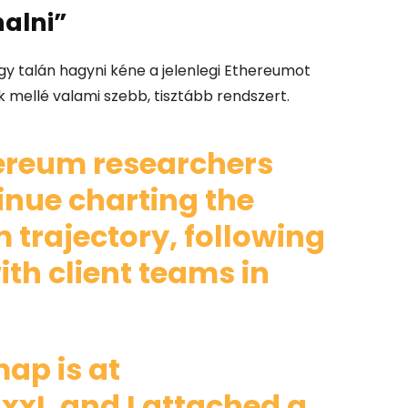
alni”
ogy talán hagyni kéne a jelenlegi Ethereumot
k mellé valami szebb, tisztább rendszert.
ereum researchers
tinue charting the
 trajectory, following
th client teams in
ap is at
xxI
, and I attached a