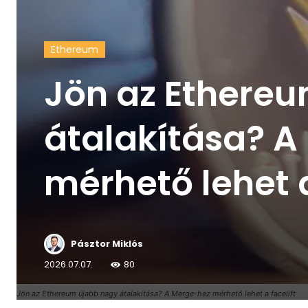
Ethereum
Jön az Ethere
átalakítása? A
mérhető lehet a
Pásztor Miklós
2026.07.07.
80
Jön az Ethereum újabb nagy átalakítása? A Merge-hez mérhető lehet a facelift