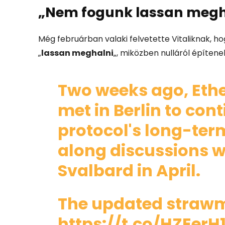
„Nem fogunk lassan megh
Még februárban valaki felvetette Vitaliknak, h
„
lassan meghalni
„, miközben nulláról építene
Two weeks ago, Eth
met in Berlin to con
protocol's long-term
along discussions wi
Svalbard in April.
The updated strawm
https://t.co/HZEerH1