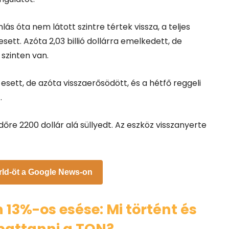
ás óta nem látott szintre tértek vissza, a teljes
 esett. Azóta 2,03 billió dollárra emelkedett, de
 szinten van.
a esett, de azóta visszaerősödött, és a hétfő reggeli
.
dőre 2200 dollár alá süllyedt. Az eszköz visszanyerte
rld-öt a Google News-on
 13%-os esése: Mi történt és
 pattanni a TON?