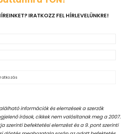
ÍREINKET? IRATKOZZ FEL HÍRLEVELÜNKRE!
található információk és elemzések a szerzők
gjelenő írások, cikkek nem valósítanak meg a 2007.
tja szerinti befektetési elemzést és a 9. pont szerinti
si döntés meghozatala során az adott befektetés