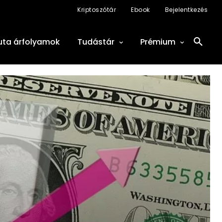
Kriptoszótár
Ebook
Bejelentkezés
uta árfolyamok
Tudástár
Prémium