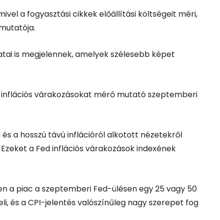
ivel a fogyasztási cikkek előállítási költségeit méri,
mutatója.
atai is megjelennek, amelyek szélesebb képet
i inflációs várakozásokat mérő mutató szeptemberi
 és a hosszú távú inflációról alkotott nézetekről
 Ezeket a Fed inflációs várakozások indexének
en a piac a szeptemberi Fed-ülésen egy 25 vagy 50
, és a CPI-jelentés valószínűleg nagy szerepet fog