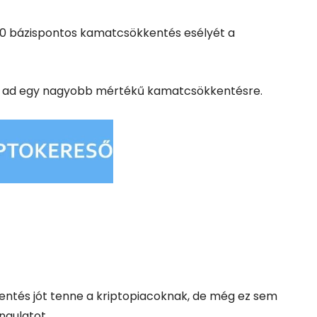
 50 bázispontos kamatcsökkentés esélyét a
yt ad egy nagyobb mértékű kamatcsökkentésre.
ntés jót tenne a kriptopiacoknak, de még ez sem
ngulatot.