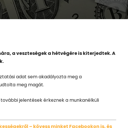
ára, a veszteségek a hétvégére is kiterjedtek. A
k.
oztatási adat sem akadályozta meg a
udtolta meg magát.
és további jelentések érkeznek a munkanélküli
dekességekről – kövess minket Facebookon is, és