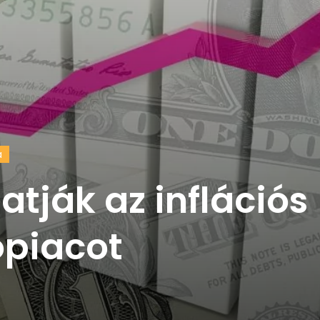
a
atják az inflációs
opiacot