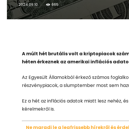
2024.09.10.
665
Facebook
X
A múlt hét brutális volt a kriptopiacok szám
héten érkeznek az amerikai inflációs adato
Az Egyesült Államokból érkező számos foglalk
részvénypiacok, a slumptember most sem haz
Ez a hét az inflációs adatok miatt lesz nehéz, 
kérelmekről is.
Ne maradj le a legfrissebb hírekről és ér