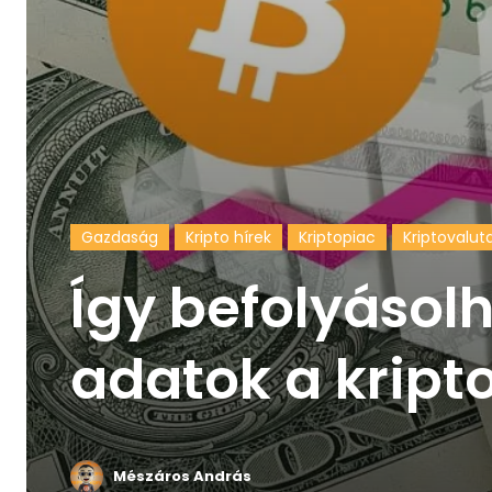
Gazdaság
Kripto hírek
Kriptopiac
Kriptovalut
Így befolyásolh
adatok a kript
Mészáros András