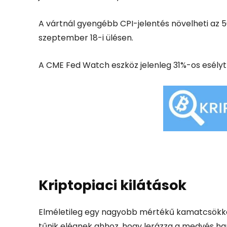
A vártnál gyengébb CPI-jelentés növelheti az
szeptember 18-i ülésen.
A CME Fed Watch eszköz jelenleg 31%-os esél
Kriptopiaci kilátások
Elméletileg egy nagyobb mértékű kamatcsökke
tűnik elégnek ahhoz, hogy lerázza a medvés ha