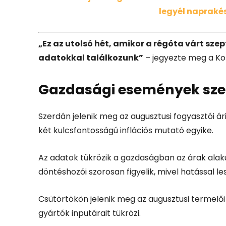
legyél naprakés
„Ez az utolsó hét, amikor a régóta várt szep
adatokkal találkozunk”
– jegyezte meg a Kobe
Gazdasági események szept
Szerdán jelenik meg az augusztusi fogyasztói ár
két kulcsfontosságú inflációs mutató egyike.
Az adatok tükrözik a gazdaságban az árak alakul
döntéshozói szorosan figyelik, mivel hatással 
Csütörtökön jelenik meg az augusztusi termelői 
gyártók inputárait tükrözi.