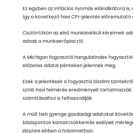
Ez egyben az inflációs nyomás előindikátora is, m
így a következő havi CPI-jelentés előremutató 
Csütörtökön az első munkanélküli kérelmek ad
adnak a munkaerőpiacról.
A Michigan fogyasztói hangulatindex fogyasztó
előzetes adatai pénteken jelennek meg.
Ezek a jelentések a fogyasztói bizalmi szintekről
szóló havi felmérés eredményeit tartalmazzák.
számításaihoz is felhasználják.
A múlt heti gyenge gazdasági adatokat követő
bázispontos kamatcsökkentés esélyeit mérlegeli
játszani ebben a folyamatban.