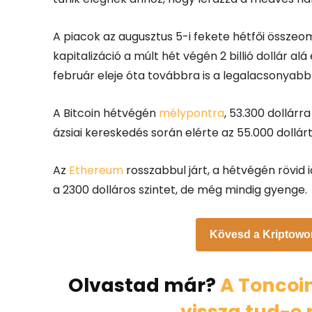
A piacok az augusztus 5-i fekete hétfői összeoml
kapitalizáció a múlt hét végén 2 billió dollár alá
február eleje óta továbbra is a legalacsonyabb
A Bitcoin hétvégén
mélypontra
, 53.300 dollárr
ázsiai kereskedés során elérte az 55.000 dollárt
Az
Ethereum
rosszabbul járt, a hétvégén rövid i
a 2300 dolláros szintet, de még mindig gyenge.
Kövesd a Kriptowo
Olvastad már?
A Toncoin
vissza tud-e