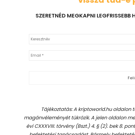
SZERETNÉD MEGKAPNI LEGFRISSEBB H
Tájékoztatás: A kriptoworld.hu oldalon 
magánvéleményét tükrözik. A jelen oldalon me
évi CXXXVIII. törvény (Bszt.) 4. § (2). bek 8. pon
befektetési tanácsadást.
Bármely befekteté