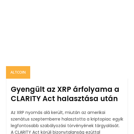
ALTCOIN
Gyengült az XRP árfolyama a
CLARITY Act halasztása után
Az XRP nyomás alá került, miután az amerikai
szenátus szeptemberre halasztotta a kriptopiac egyik
legfontosabb szabályozási törvényének tárgyalását.
A CLARITY Act körüli bizonytalanság ezúttal