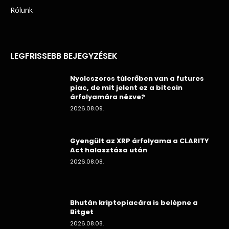
Rólunk
LEGFRISSEBB BEJEGYZÉSEK
Nyolcszoros túlerőben van a futures
piac, de mit jelent ez a bitcoin
árfolyamára nézve?
2026.08.09.
Gyengült az XRP árfolyama a CLARITY
Act halasztása után
2026.08.08.
Bhután kriptopiacára is belépne a
Bitget
2026.08.08.