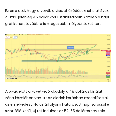
Ez arra utal, hogy a vevők a visszahúzódásoknál is aktívak.
A HYPE jelenleg 45 dollár körül stabilizálódik. Közben a napi
grafikonon továbbra is magasabb mélypontokat tart.
A bikák előtt a következő akadály a 48 dolláros kínálati
zóna közelében van. Itt az eladók korábban megállították
az emelkedést. Ha az árfolyam határozott napi zárással e
szint fölé kerül, új rali indulhat az 52–55 dolláros sáv felé.