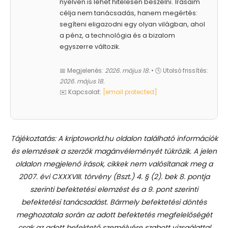
nyelven is lehet hitelesen beszélni. Írásaim
célja nem tanácsadás, hanem megértés:
segíteni eligazodni egy olyan világban, ahol
a pénz, a technológia és a bizalom
egyszerre változik.
📅 Megjelenés:
2026. május 18.
• 🕓 Utolsó frissítés:
2026. május 18.
✉️ Kapcsolat:
[email protected]
Tájékoztatás: A kriptoworld.hu oldalon található információk
és elemzések a szerzők magánvéleményét tükrözik. A jelen
oldalon megjelenő írások, cikkek nem valósítanak meg a
2007. évi CXXXVIII. törvény (Bszt.) 4. § (2). bek 8. pontja
szerinti befektetési elemzést és a 9. pont szerinti
befektetési tanácsadást.
Bármely befektetési döntés
meghozatala során az adott befektetés megfelelőségét
csak az adott befektető személyére szabott vizsgálattal