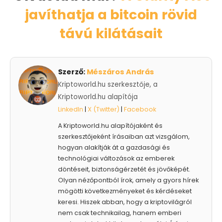
javíthatja a bitcoin rövid
távú kilátásait
Szerző:
Mészáros András
Kriptoworld.hu szerkesztője, a
Kriptoworld.hu alapítója
LinkedIn
|
X (Twitter)
|
Facebook
A Kriptoworld.hu alapítójaként és
szerkesztőjeként írásaiban azt vizsgálom,
hogyan alakítják át a gazdasági és
technológiai változások az emberek
döntéseit, biztonságérzetét és jövőképét.
Olyan nézőpontból írok, amely a gyors hírek
mögötti következményeket és kérdéseket
keresi. Hiszek abban, hogy a kriptovilágról
nem csak technikailag, hanem emberi