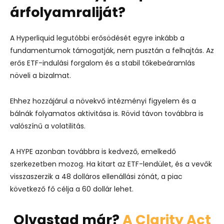
árfolyamraliját?
A Hyperliquid legutóbbi erősödését egyre inkább a
fundamentumok támogatják, nem pusztán a felhajtás. Az
erős ETF-indulási forgalom és a stabil tőkebeáramlás
növeli a bizalmat.
Ehhez hozzájárul a növekvő intézményi figyelem és a
bálnák folyamatos aktivitása is. Rövid távon továbbra is
valószínű a volatilitás.
A HYPE azonban továbbra is kedvező, emelkedő
szerkezetben mozog. Ha kitart az ETF-lendület, és a vevők
visszaszerzik a 48 dolláros ellenállási zónát, a piac
következő fő célja a 60 dollár lehet.
Olvastad már?
A Clarity Act