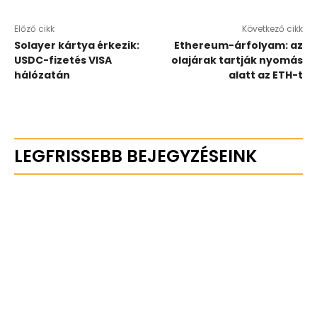
Előző cikk
Következő cikk
Solayer kártya érkezik:
Ethereum-árfolyam: az
USDC-fizetés VISA
olajárak tartják nyomás
hálózatán
alatt az ETH-t
LEGFRISSEBB BEJEGYZÉSEINK