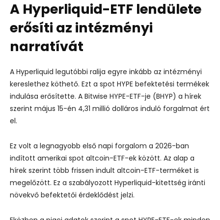
A Hyperliquid-ETF lendülete
erősíti az intézményi
narratívát
A Hyperliquid legutóbbi ralija egyre inkább az intézményi
kereslethez köthető. Ezt a spot HYPE befektetési termékek
indulása erősítette. A Bitwise HYPE-ETF-je (BHYP) a hírek
szerint május 15-én 4,31 millió dolláros induló forgalmat ért
el.
Ez volt a legnagyobb első napi forgalom a 2026-ban
indított amerikai spot altcoin-ETF-ek között. Az alap a
hírek szerint több frissen indult altcoin-ETF-terméket is
megelőzött. Ez a szabályozott Hyperliquid-kitettség iránti
növekvő befektetői érdeklődést jelzi.
Eközben a piaci adatok szerint a spot HYPE-ETF-ek minden