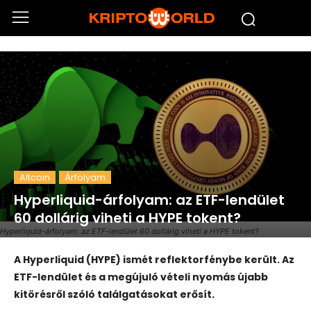
Altcoin
Árfolyam
Hyperliquid-árfolyam: az ETF-lendület
60 dollárig viheti a HYPE tokent?
Hyperliquid-árfolyam: az ETF-lendület 60 dollárig viheti a HYPE tokent?
A Hyperliquid (HYPE) ismét reflektorfénybe került. Az
ETF-lendület és a megújuló vételi nyomás újabb
kitörésről szóló találgatásokat erősít.