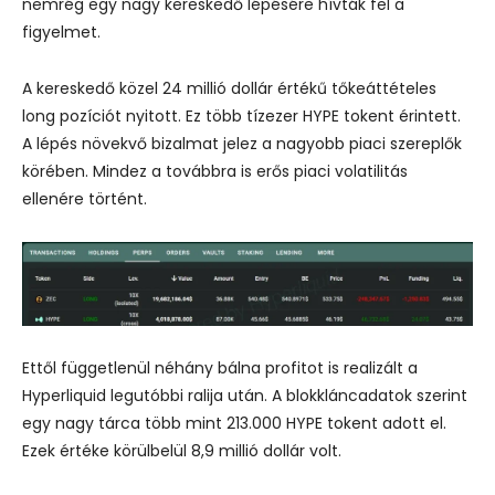
nemrég egy nagy kereskedő lépésére hívták fel a
figyelmet.
A kereskedő közel 24 millió dollár értékű tőkeáttételes
long pozíciót nyitott. Ez több tízezer HYPE tokent érintett.
A lépés növekvő bizalmat jelez a nagyobb piaci szereplők
körében. Mindez a továbbra is erős piaci volatilitás
ellenére történt.
Ettől függetlenül néhány bálna profitot is realizált a
Hyperliquid legutóbbi ralija után. A blokkláncadatok szerint
egy nagy tárca több mint 213.000 HYPE tokent adott el.
Ezek értéke körülbelül 8,9 millió dollár volt.