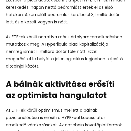
kereskedési napon nettó beáramlást értek el az első
hetükön. A kumulált beáramlás körülbelül 3,1 millió dollár
lett, és a kezelt vagyon is nőtt.
Az ETF-ek körüli narratíva máris árfolyam-emelkedésben
mutatkozik meg. A Hyperliquid piaci kapitalizációja
nemrég ismét 11 milliárd dollár fölé nőtt. Ezzel
megerősítette helyét a jelenlegi ciklus legjobban teljesítő
altcoinjai között.
A bálnák aktivitása erősíti
az optimista hangulatot
Az ETF-ek körüli optimizmus mellett a bálnák
pozicionálódása is erősíti a HYPE-pal kapcsolatos
emelkedő várakozásokat. Az on-chain követőplatformok