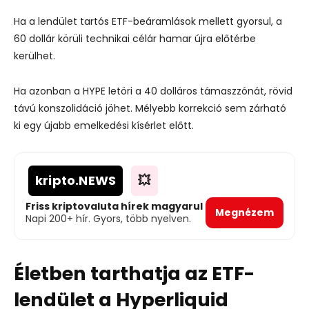
Ha a lendület tartós ETF-beáramlások mellett gyorsul, a
60 dollár körüli technikai célár hamar újra előtérbe
kerülhet.
Ha azonban a HYPE letöri a 40 dolláros támaszzónát, rövid
távú konszolidáció jöhet. Mélyebb korrekció sem zárható
ki egy újabb emelkedési kísérlet előtt.
kripto
.NEWS
💥
Friss kriptovaluta hírek magyarul
Megnézem
Napi 200+ hír. Gyors, több nyelven.
Életben tarthatja az ETF-
lendület a Hyperliquid