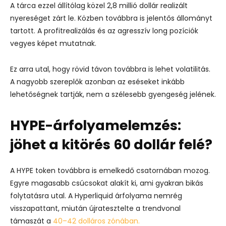
A tárca ezzel állítólag közel 2,8 millió dollár realizált
nyereséget zárt le. Közben továbbra is jelentős állományt
tartott. A profitrealizálás és az agresszív long pozíciók
vegyes képet mutatnak.
Ez arra utal, hogy rövid távon továbbra is lehet volatilitás.
A nagyobb szereplők azonban az eséseket inkább
lehetőségnek tartják, nem a szélesebb gyengeség jelének.
HYPE-árfolyamelemzés:
jöhet a kitörés 60 dollár felé?
A HYPE token továbbra is emelkedő csatornában mozog.
Egyre magasabb csúcsokat alakít ki, ami gyakran bikás
folytatásra utal. A Hyperliquid árfolyama nemrég
visszapattant, miután újratesztelte a trendvonal
támaszát a
40–42 dolláros zónában.