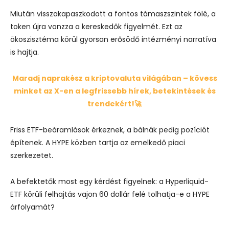
Miután visszakapaszkodott a fontos támaszszintek fölé, a
token újra vonzza a kereskedők figyelmét. Ezt az
ökoszisztéma körül gyorsan erősödő intézményi narratíva
is hajtja.
Maradj naprakész a kriptovaluta világában – kövess
minket az X-en a legfrissebb hírek, betekintések és
trendekért!🚀
Friss ETF-beáramlások érkeznek, a bálnák pedig pozíciót
építenek. A HYPE közben tartja az emelkedő piaci
szerkezetet.
A befektetők most egy kérdést figyelnek: a Hyperliquid-
ETF körüli felhajtás vajon 60 dollár felé tolhatja-e a HYPE
árfolyamát?