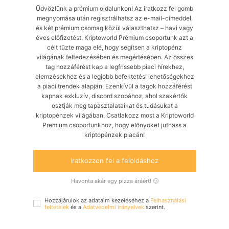
Üdvözlünk a prémium oldalunkon! Az iratkozz fel gomb
megnyomása után regisztrálhatsz az e-mail-címeddel,
és két prémium csomag közül választhatsz – havi vagy
éves előfizetést. Kriptoworld Prémium csoportunk azt a
célt tűzte maga elé, hogy segítsen a kriptopénz
világának felfedezésében és megértésében. Az összes
tag hozzáférést kap a legfrissebb piaci hírekhez,
elemzésekhez és a legjobb befektetési lehetőségekhez
a piaci trendek alapján. Ezenkívül a tagok hozzáférést
kapnak exkluzív, discord szobához, ahol szakértők
osztják meg tapasztalataikat és tudásukat a
kriptopénzek világában. Csatlakozz most a Kriptoworld
Premium csoportunkhoz, hogy előnyöket juthass a
kriptopénzek piacán!
Iratkozzon fel a feloldáshoz
Havonta akár egy pizza áráért! 🙂
Hozzájárulok az adataim kezeléséhez a
Felhasználási
feltételek
és a
Adatvédelmi irányelvek
szerint.