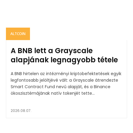
ALTCOIN
A BNB lett a Grayscale
alapjának legnagyobb tétele
A BNB hirtelen az intézményi kriptobefektetések egyik
legfontosabb jelöltjévé vált: a Grayscale átrendezte
Smart Contract Fund nevű alapját, és a Binance
ökoszisztémájának natív tokenjét tette...
2026.08.07.