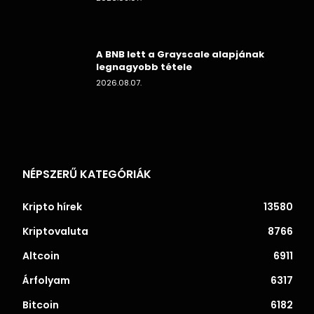
A BNB lett a Grayscale alapjának
legnagyobb tétele
2026.08.07.
NÉPSZERŰ KATEGÓRIÁK
Kripto hírek
13580
Kriptovaluta
8766
Altcoin
6911
Árfolyam
6317
Bitcoin
6182