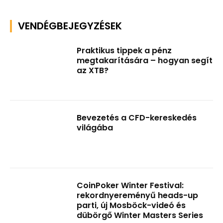
VENDÉGBEJEGYZÉSEK
Praktikus tippek a pénz
megtakarítására – hogyan segít
az XTB?
Bevezetés a CFD-kereskedés
világába
CoinPoker Winter Festival:
rekordnyereményű heads-up
parti, új Mosböck-videó és
dübörgő Winter Masters Series