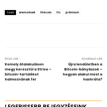
elemzések
litecoin
ltc
prémium
TAGS
Előző cikk
Következő cikk
Komoly átalakuláson
Újra lendületben a
megy keresztül a Strive –
Bitcoin-bányászok –
bitcoin-tartalékot
hogyan alakul most a
halmoznának fel
hashráta?
LEGFRISSEBB BEJEGYZÉSEINK