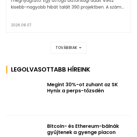
megnyugtató. Egy átfogó biztonsági audit 4962
kisebb-nagyobb hibát talált 390 projektben. A szám...
2026.08.07.
TOVÁBBIAK
LEGOLVASOTTABB HÍREINK
Megint 30%-ot zuhant az SK
Hynix a perps-tőzsdén
Bitcoin- és Ethereum-bálnák
gyűjtenek a gyenge piacon