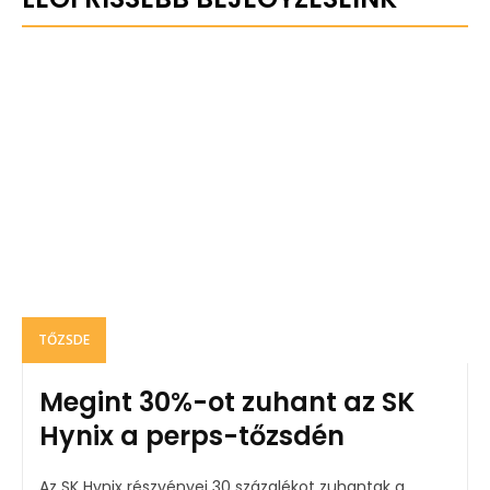
TŐZSDE
Megint 30%-ot zuhant az SK
Hynix a perps-tőzsdén
Az SK Hynix részvényei 30 százalékot zuhantak a