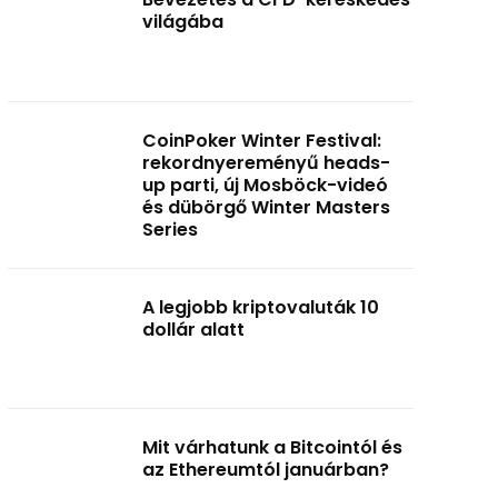
világába
CoinPoker Winter Festival:
rekordnyereményű heads-
up parti, új Mosböck-videó
és dübörgő Winter Masters
Series
A legjobb kriptovaluták 10
dollár alatt
Mit várhatunk a Bitcointól és
az Ethereumtól januárban?