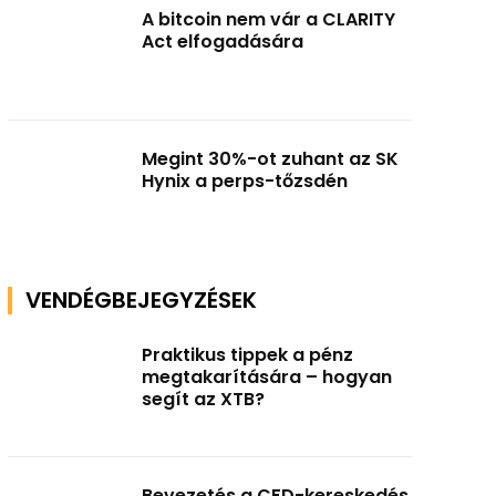
A bitcoin nem vár a CLARITY
Act elfogadására
Megint 30%-ot zuhant az SK
Hynix a perps-tőzsdén
VENDÉGBEJEGYZÉSEK
Praktikus tippek a pénz
megtakarítására – hogyan
segít az XTB?
Bevezetés a CFD-kereskedés