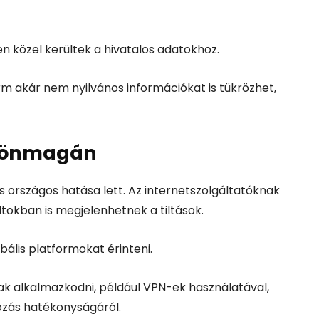
n közel kerültek a hivatalos adatokhoz.
rm akár nem nyilvános információkat is tükrözhet,
t önmagán
is országos hatása lett. Az internetszolgáltatóknak
ltokban is megjelenhetnek a tiltások.
obális platformokat érinteni.
k alkalmazkodni, például VPN-ek használatával,
yozás hatékonyságáról.