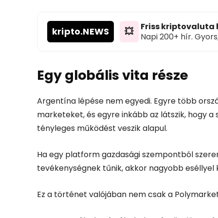
Friss kriptovaluta
kripto
.NEWS
💥
Napi 200+ hír. Gyors
Egy globális vita része
Argentína lépése nem egyedi. Egyre több ország
marketeket, és egyre inkább az látszik, hogy 
tényleges működést veszik alapul.
Ha egy platform gazdasági szempontból szere
tevékenységnek tűnik, akkor nagyobb eséllyel 
Ez a történet valójában nem csak a Polymarketr