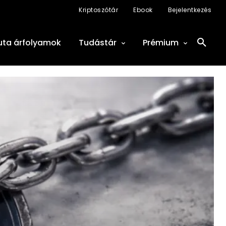
Kriptoszótár
Ebook
Bejelentkezés
uta árfolyamok
Tudástár
Prémium