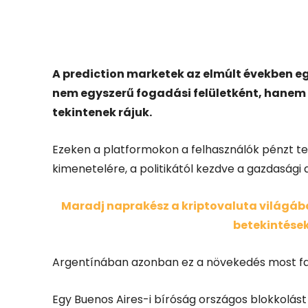
Facebook
X
A prediction marketek az elmúlt években e
nem egyszerű fogadási felületként, hanem e
tekintenek rájuk.
Ezeken a platformokon a felhasználók pénzt te
kimenetelére, a politikától kezdve a gazdasági 
Maradj naprakész a kriptovaluta világában
betekintések
Argentínában azonban ez a növekedés most fa
Egy Buenos Aires-i bíróság országos blokkolást