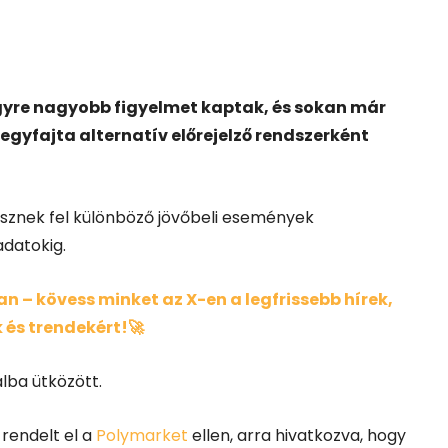
gyre nagyobb figyelmet kaptak, és sokan már
gyfajta alternatív előrejelző rendszerként
sznek fel különböző jövőbeli események
adatokig.
 – kövess minket az X-en a legfrissebb hírek,
 és trendekért!🚀
lba ütközött.
 rendelt el a
Polymarket
ellen, arra hivatkozva, hogy