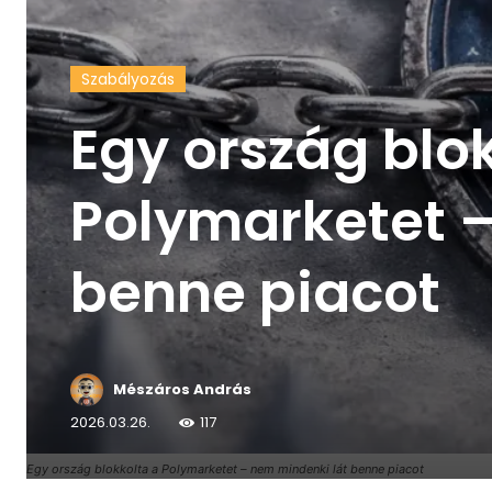
Szabályozás
Egy ország blo
Polymarketet –
benne piacot
Mészáros András
2026.03.26.
117
Egy ország blokkolta a Polymarketet – nem mindenki lát benne piacot