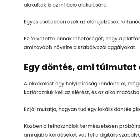
alakultak ki az infláció alakulására.
Egyes esetekben ezek az előrejelzések feltűnőe
Ez felvetette annak lehetőségét, hogy a platfo
ami tovább növelte a szabályozói aggályokat.
Egy döntés, ami túlmuta
A blokkolást egy helyi bíróság rendelte el, még
korlátozniuk kell az elérést, és az alkalmazásbo
Ez jól mutatja, hogyan tud egy lokális döntés gl
Közben a felhasználók természetesen próbálna
ami újabb kérdéseket vet fel a digitális szabál