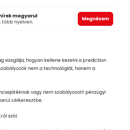
 hírek magyarul
Megnézem
, több nyelven.
 vizsgálja, hogyan kellene kezelni a prediction
a szabályozók nem a technológiát, hanem a
ncsejátéknak vagy nem szabályozott pénzügyi
kerül célkeresztbe.
ől szól.