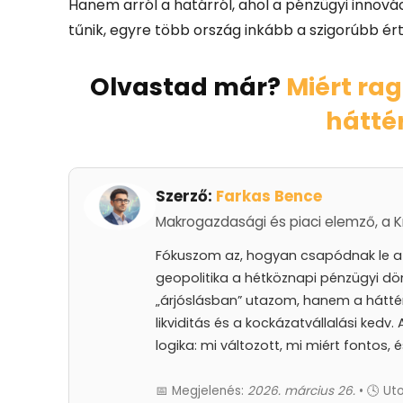
Hanem arról a határról, ahol a pénzügyi innová
tűnik, egyre több ország inkább a szigorúbb ért
Olvastad már?
Miért rag
hátté
Szerző:
Farkas Bence
Makrogazdasági és piaci elemző, a Kr
Fókuszom az, hogyan csapódnak le a k
geopolitika a hétköznapi pénzügyi dö
„árjóslásban” utazom, hanem a hátté
likviditás és a kockázatvállalási kedv
logika: mi változott, mi miért fontos, 
📅 Megjelenés:
2026. március 26.
• 🕓 Uto