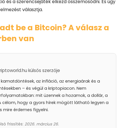
ció és a szerencsejáték elkezd összemosódni. És úgy
elmezést választja.
adt be a Bitcoin? A válasz a
rben van
iptoworld.hu külsős szerzője
amatdöntések, az infláció, az energiaárak és a
ntésekben – és végül a kriptopiacon. Nem
rfolyamatokban: mit üzennek a hozamok, a dollár, a
. A célom, hogy a gyors hírek mögött látható legyen a
és mire érdemes figyelni.
lsó frissítés:
2026. március 26.