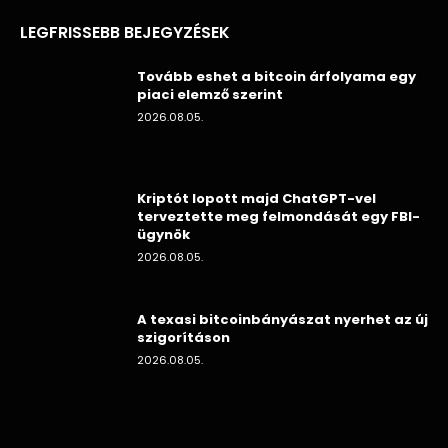
LEGFRISSEBB BEJEGYZÉSEK
Tovább eshet a bitcoin árfolyama egy
piaci elemző szerint
2026.08.05.
Kriptót lopott majd ChatGPT-vel
terveztette meg felmondását egy FBI-
ügynök
2026.08.05.
A texasi bitcoinbányászat nyerhet az új
szigorításon
2026.08.05.