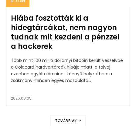
BITCOIN
Hiába fosztották ki a
hidegtárcákat, nem nagyon
tudnak mit kezdeni a pénzzel
a hackerek
Több mint 100 millió dollárnyi bitcoin került veszélybe
a Coldcard hardvertárcák hibája miatt, a tolvaj
azonban egyáltalán nincs könnyű helyzetben: a
zsákmány minden egyes mozdulata...
2026.08.05.
TOVÁBBIAK