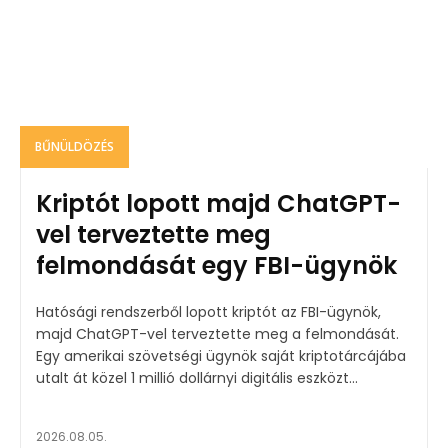
BŰNÜLDÖZÉS
Kriptót lopott majd ChatGPT-
vel terveztette meg
felmondását egy FBI-ügynök
Hatósági rendszerből lopott kriptót az FBI-ügynök,
majd ChatGPT-vel terveztette meg a felmondását.
Egy amerikai szövetségi ügynök saját kriptotárcájába
utalt át közel 1 millió dollárnyi digitális eszközt...
2026.08.05.