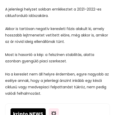
A jelenlegi helyzet sokban emlékeztet a 2021–2022-es
ciklusforduló időszakára.
Akkor is tartósan negatív keresleti fázis alakult ki, amely
hosszabb lejtmenetet vetített előre, még akkor is, amikor
az ár rövid ideig ellenállónak tűnt.
Most is hasonló a kép: a felszínen stabilitás, alatta
azonban gyengülő piaci szerkezet.
Ha a kereslet nem áll helyre érdemben, egyre nagyobb az
esélye annak, hogy a jelenlegi árszint inkább egy késői
ciklusú vagy medvepiaci felpattanást tükröz, nem pedig
valódi felhalmozást.
kripto
.NEWS
💥