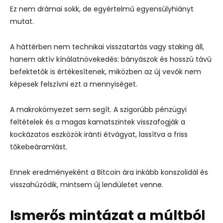
Ez nem drámai sokk, de egyértelmű egyensúlyhiányt
mutat.
A háttérben nem technikai visszatartás vagy staking áll,
hanem aktív kínálatnövekedés: bányászok és hosszú távú
befektetők is értékesítenek, miközben az új vevők nem
képesek felszívni ezt a mennyiséget.
A makrokörnyezet sem segít. A szigorúbb pénzügyi
feltételek és a magas kamatszintek visszafogják a
kockázatos eszközök iránti étvágyat, lassítva a friss
tőkebeáramlást.
Ennek eredményeként a Bitcoin ára inkább konszolidál és
visszahúzódik, mintsem új lendületet venne.
Ismerős mintázat a múltból