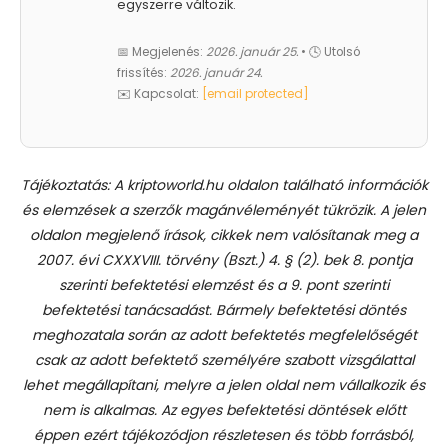
egyszerre változik.
📅 Megjelenés:
2026. január 25.
• 🕓 Utolsó
frissítés:
2026. január 24.
✉️ Kapcsolat:
[email protected]
Tájékoztatás: A kriptoworld.hu oldalon található információk
és elemzések a szerzők magánvéleményét tükrözik. A jelen
oldalon megjelenő írások, cikkek nem valósítanak meg a
2007. évi CXXXVIII. törvény (Bszt.) 4. § (2). bek 8. pontja
szerinti befektetési elemzést és a 9. pont szerinti
befektetési tanácsadást.
Bármely befektetési döntés
meghozatala során az adott befektetés megfelelőségét
csak az adott befektető személyére szabott vizsgálattal
lehet megállapítani, melyre a jelen oldal nem vállalkozik és
nem is alkalmas. Az egyes befektetési döntések előtt
éppen ezért tájékozódjon részletesen és több forrásból,