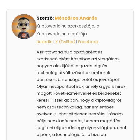
Szerző:
Mészáros András
Kriptoworld.hu szerkesztője, a
Kriptoworld.hu alapítója
LinkedIn
|
X (Twitter)
|
Facebook
A Kriptoworld.hu alapítójaként és
szerkesztőjeként írásaiban azt vizsgálom,
hogyan alakítják át a gazdasági és
technológiai változások az emberek
döntéseit, biztonságérzetét és jövőképét.
Olyan nézőpontból írok, amely a gyors hírek
mögötti következményeket és kérdéseket
keresi. Hiszek abban, hogy a kriptovilágról
nem csak technikailag, hanem emberi
nyelven is lehet hitelesen beszélni. Írásaim
célja nem tanácsadás, hanem megértés:
segíteni eligazodni egy olyan világban, ahol
a pénz, a technológia és a bizalom