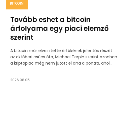
BITCOIN
Tovább eshet a bitcoin
árfolyama egy piaci elemző
szerint
A bitcoin már elvesztette értékének jelentős részét
az októberi csúcs óta, Michael Terpin szerint azonban
a kriptopiac még nem jutott el arra a pontra, ahol...
2026.08.05.