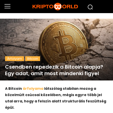
Árfolyam
Bitcoin
Csendben repedezik a Bitcoin alapja?
Egy adat, amit most mindenki figyel
A Bitcoin
árfolyama
látszólag stabilan mozog a
közelmúlt csúcsai közelében, mégis egyre több jel
utal arra, hogy a felszín alatt strukturális feszültség
épül.