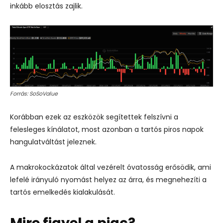
inkább elosztás zajlik.
Forrás: SoSoValue
Korábban ezek az eszközök segítettek felszívni a
felesleges kínálatot, most azonban a tartós piros napok
hangulatváltást jeleznek.
A makrokockázatok által vezérelt óvatosság erősödik, ami
lefelé irányuló nyomást helyez az árra, és megnehezíti a
tartós emelkedés kialakulását.
Mire figyel a piac?