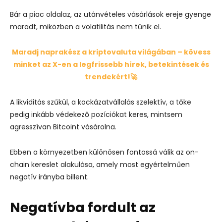
Bár a piac oldalaz, az utánvételes vásárlások ereje gyenge
maradt, miközben a volatilitás nem tűnik el.
Maradj naprakész a kriptovaluta világában – kövess
minket az X-en a legfrissebb hírek, betekintések és
trendekért!🚀
A likviditás szűkül, a kockázatvállalás szelektív, a tőke
pedig inkább védekező pozíciókat keres, mintsem
agresszívan Bitcoint vásárolna.
Ebben a környezetben különösen fontossá válik az on-
chain kereslet alakulása, amely most egyértelműen
negatív irányba billent.
Negatívba fordult az