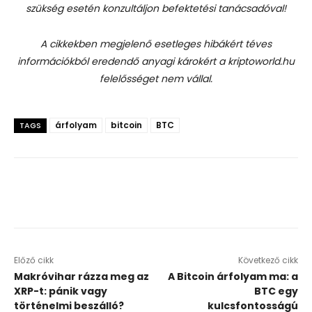
szükség esetén konzultáljon befektetési tanácsadóval!
A cikkekben megjelenő esetleges hibákért téves
információkból eredendő anyagi károkért a kriptoworld.hu
felelősséget nem vállal.
árfolyam
bitcoin
BTC
TAGS
Előző cikk
Következő cikk
Makróvihar rázza meg az
A Bitcoin árfolyam ma: a
XRP-t: pánik vagy
BTC egy
történelmi beszálló?
kulcsfontosságú