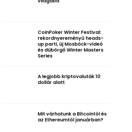
világába
CoinPoker Winter Festival:
rekordnyereményű heads-
up parti, új Mosböck-videó
és dübörgő Winter Masters
Series
A legjobb kriptovaluták 10
dollár alatt
Mit várhatunk a Bitcointól és
az Ethereumtól januárban?