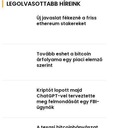
LEGOLVASOTTABB HÍREINK
Új javaslat fékezné a friss
ethereum stakereket
Tovább eshet a bitcoin
árfolyama egy piaci elemző
szerint
Kriptót lopott majd
ChatGPT-vel terveztette
meg felmondását egy FBI-
ügynök
A texasi bitcoinbányászat