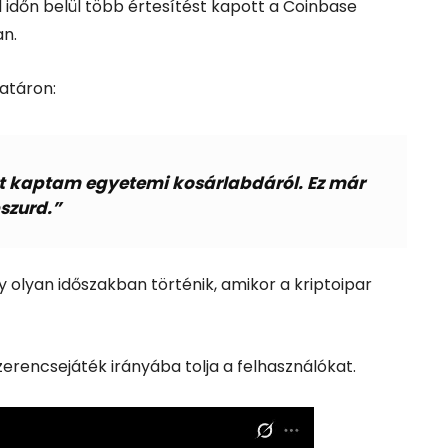
d időn belül több értesítést kapott a Coinbase
n.
atáron:
ést kaptam egyetemi kosárlabdáról. Ez már
szurd.”
olyan időszakban történik, amikor a kriptoipar
erencsejáték irányába tolja a felhasználókat.