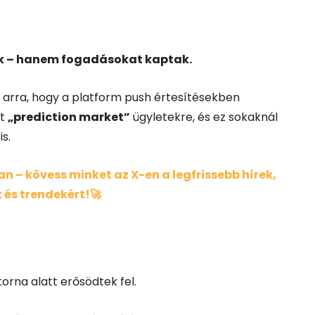
ak – hanem fogadásokat kaptak.
 arra, hogy a platform push értesítésekben
tt
„prediction market”
ügyletekre, és ez sokaknál
s.
 – kövess minket az X-en a legfrissebb hírek,
 és trendekért!🚀
orna alatt erősödtek fel.