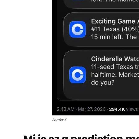
Forrás: X
Mi is ez a prediction 