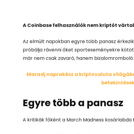
Facebook
X
A Coinbase felhasználók nem kriptót várt
Az elmúlt napokban egyre több panasz érkezik
próbálja rávenni őket sporteseményekre kötö
már nem csak zavaró, hanem bizalomromboló i
Maradj naprakész a kriptovaluta világában
betekintések
Egyre több a panasz
A kritikák főként a March Madness kosárlabda t