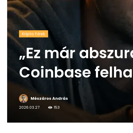
Kripto hírek
„Ez már abszur
Coinbase felha
Mészáros András
2026.03.27.
153