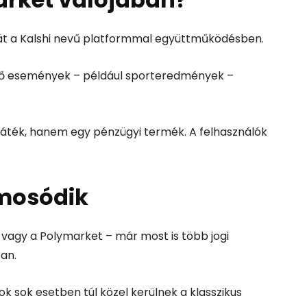
óját a Kalshi nevű platformmal együttműködésben.
böző események – például sporteredmények –
ejáték, hanem egy pénzügyi termék. A felhasználók
lmosódik
 vagy a Polymarket – már most is több jogi
an.
ok sok esetben túl közel kerülnek a klasszikus